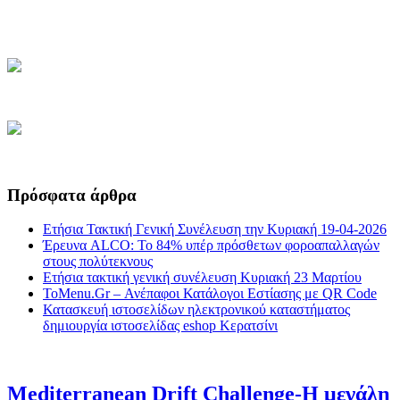
Πρόσφατα άρθρα
Ετήσια Τακτική Γενική Συνέλευση την Κυριακή 19-04-2026
Έρευνα ALCO: Το 84% υπέρ πρόσθετων φοροαπαλλαγών
στους πολύτεκνους
Ετήσια τακτική γενική συνέλευση Κυριακή 23 Μαρτίου
ToMenu.Gr – Ανέπαφοι Κατάλογοι Εστίασης με QR Code
Κατασκευή ιστοσελίδων ηλεκτρονικού καταστήματος
δημιουργία ιστοσελίδας eshop Κερατσίνι
Mediterranean Drift Challenge-Η μεγάλη