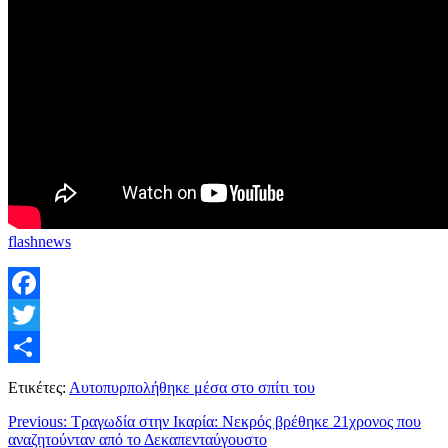
flashnews
Facebook
Twitter
Μοιραστείτε
Ετικέτες:
Αυτοπυρπολήθηκε μέσα στο σπίτι του
Previous:
Τραγωδία στην Ικαρία: Νεκρός βρέθηκε 21χρονος που
αναζητούνταν από το Δεκαπενταύγουστο