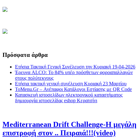
Πρόσφατα άρθρα
Ετήσια Τακτική Γενική Συνέλευση την Κυριακή 19-04-2026
Έρευνα ALCO: Το 84% υπέρ πρόσθετων φοροαπαλλαγών
στους πολύτεκνους
Ετήσια τακτική γενική συνέλευση Κυριακή 23 Μαρτίου
ToMenu.Gr – Ανέπαφοι Κατάλογοι Εστίασης με QR Code
Κατασκευή ιστοσελίδων ηλεκτρονικού καταστήματος
δημιουργία ιστοσελίδας eshop Κερατσίνι
Mediterranean Drift Challenge-Η μεγάλη
επιστροφή στον .. Πειραιά!!!(video)