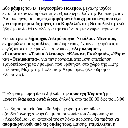
Δύο
βόμβες
του
Β΄ Παγκοσμίου Πολέμου,
μεγάλης ισχύος,
εντοπίστηκαν και πρόκειται να εξουδετερωθούν την Κυριακή στον
Ασπρόπυργο, σε μια
επιχείρηση αντίστοιχη με εκείνη που είχε
γίνει πριν μερικούς μήνες στο Κορδελιό,
στη Θεσσαλονίκη, ενώ
ήδη έχουν δοθεί εντολές για την εκκένωση των γύρω περιοχών.
Ειδικότερα, ο
δήμαρχος Ασπρόπυργου Νικόλαος Μελετίου,
ενημερώνει τους πολίτες
που διαμένουν, έχουν επιχειρήσεις ή
εργάζονται στις περιοχές – συνοικίες,
«Αεροδρόμιο»,
«Γκορυτσά», «Τρύπα Αλεπούς», «Κόκκινη Εκκλησιά», «Ψάρι»
και «Θερμοκήπια»,
για την προγραμματισμένη επιχείρηση
εξουδετέρωσης των βομβών που βρέθηκαν στο χώρο της 112ης
Πτέρυγας Μάχης της Πολεμικής Αεροπορίας (Αεροδρόμιο
Ελευσίνας).
Η όλη επιχείρηση θα εκδηλωθεί την
προσεχή Κυριακή
με
μέγιστη
διάρκεια εφτά ώρες,
δηλαδή, από τις 08:00 έως τις 15:00.
Επειδή, το σημείο όπου θα λάβει χώρα η προσπάθεια
εξουδετέρωσης συνορεύει με τη συνοικία του Ασπροπύργου
«Αεροδρόμιο», οι κάτοικοί της εν λόγω περιοχής,
θα πρέπει να
απομακρυνθούν από τις οικίες τους
. Επίσης,
επιβάλλεται η