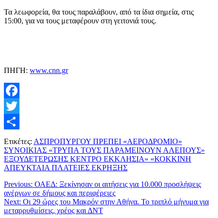
Τα λεωφορεία, θα τους παραλάβουν, από τα ίδια σημεία, στις
15:00, για να τους μεταφέρουν στη γειτονιά τους.
ΠΗΓΗ:
www.cnn.gr
Facebook
Twitter
Μοιραστείτε
Ετικέτες:
ΑΣΠΡΟΠΥΡΓΟΥ ΠΡΕΠΕΙ «ΑΕΡΟΔΡΟΜΙΟ»
ΣΥΝΟΙΚΙΑΣ «ΤΡΥΠΑ ΤΟΥΣ ΠΑΡΑΜΕΙΝΟΥΝ ΑΛΕΠΟΥΣ»
ΕΞΟΥΔΕΤΕΡΩΣΗΣ ΚΕΝΤΡΟ ΕΚΚΛΗΣΙΑ» «ΚΟΚΚΙΝΗ
ΑΠΕΥΚΤΑΙΑ ΠΛΑΤΕΙΕΣ ΕΚΡΗΞΗΣ
Previous:
ΟΑΕΔ: Ξεκίνησαν οι αιτήσεις για 10.000 προσλήψεις
ανέργων σε δήμους και περιφέρειες
Next:
Οι 29 ώρες του Μακρόν στην Αθήνα. Το τριπλό μήνυμα για
μεταρρυθμίσεις, χρέος και ΔΝΤ