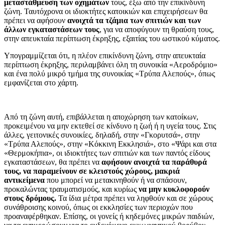
μεταστάθμευση των οχημάτων
τους, έξω από την επικίνδυνη
ζώνη. Ταυτόχρονα οι ιδιοκτήτες κατοικιών και επιχειρήσεων θα
πρέπει να αφήσουν
ανοιχτά τα τζάμια των σπιτιών και των
άλλων εγκαταστάσεων τους
, για να αποφύγουν τη θραύση τους,
στην απευκταία περίπτωση έκρηξης, εξαιτίας του ωστικού κύματος.
Υπογραμμίζεται ότι, η πλέον επικίνδυνη ζώνη, στην απευκταία
περίπτωση έκρηξης, περιλαμβάνει όλη τη συνοικία «Αεροδρόμιο»
και ένα πολύ μικρό τμήμα της συνοικίας «Τρύπα Αλεπούς», όπως
εμφανίζεται στο χάρτη.
Από τη ζώνη αυτή, επιβάλλεται η αποχώρηση των κατοίκων,
προκειμένου να μην εκτεθεί σε κίνδυνο η ζωή ή η υγεία τους. Στις
άλλες, γειτονικές συνοικίες, δηλαδή, στην «Γκορυτσά», στην
«Τρύπα Αλεπούς», στην «Κόκκινη Εκκλησιά», στο «Ψάρι και στα
«Θερμοκήπια», οι ιδιοκτήτες των σπιτιών και των παντός είδους
εγκαταστάσεων, θα πρέπει να
αφήσουν ανοιχτά τα παράθυρά
τους, να παραμείνουν σε κλειστούς χώρους, μακριά
αντικείμενα
που μπορεί να μετακινηθούν ή να σπάσουν,
προκαλώντας τραυματισμούς, και κυρίως
να μην κυκλοφορούν
στους δρόμους.
Τα ίδια μέτρα πρέπει να ληφθούν και σε χώρους
συνάθροισης κοινού, όπως οι εκκλησίες των περιοχών που
προαναφέρθηκαν. Επίσης, οι γονείς ή κηδεμόνες μικρών παιδιών,