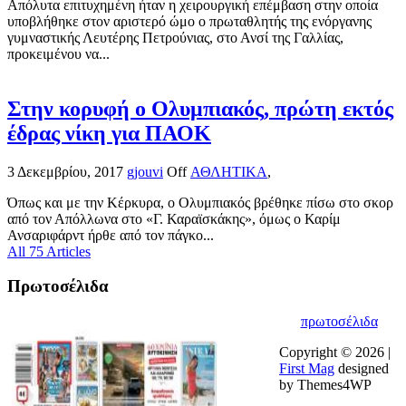
Απόλυτα επιτυχημένη ήταν η χειρουργική επέμβαση στην οποία
υποβλήθηκε στον αριστερό ώμο ο πρωταθλητής της ενόργανης
γυμναστικής Λευτέρης Πετρούνιας, στο Ανσί της Γαλλίας,
προκειμένου να...
Στην κορυφή ο Ολυμπιακός, πρώτη εκτός
έδρας νίκη για ΠΑΟΚ
3 Δεκεμβρίου, 2017
gjouvi
Off
ΑΘΛΗΤΙΚΑ
,
Όπως και με την Κέρκυρα, ο Ολυμπιακός βρέθηκε πίσω στο σκορ
από τον Απόλλωνα στο «Γ. Καραϊσκάκης», όμως ο Καρίμ
Ανσαριφάρντ ήρθε από τον πάγκο...
All 75 Articles
Πρωτοσέλιδα
πρωτοσέλιδα
Copyright © 2026 |
First Mag
designed
by Themes4WP