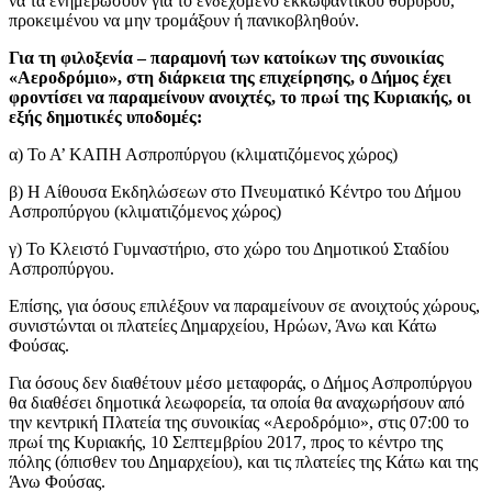
να τα ενημερώσουν για το ενδεχόμενο εκκωφαντικού θορύβου,
προκειμένου να μην τρομάξουν ή πανικοβληθούν.
Για τη φιλοξενία – παραμονή των κατοίκων της συνοικίας
«Αεροδρόμιο», στη διάρκεια της επιχείρησης, ο Δήμος έχει
φροντίσει να παραμείνουν ανοιχτές, το πρωί της Κυριακής, οι
εξής δημοτικές υποδομές:
α) Το Α’ ΚΑΠΗ Ασπροπύργου (κλιματιζόμενος χώρος)
β) Η Αίθουσα Εκδηλώσεων στο Πνευματικό Κέντρο του Δήμου
Ασπροπύργου (κλιματιζόμενος χώρος)
γ) Το Κλειστό Γυμναστήριο, στο χώρο του Δημοτικού Σταδίου
Ασπροπύργου.
Επίσης, για όσους επιλέξουν να παραμείνουν σε ανοιχτούς χώρους,
συνιστώνται οι πλατείες Δημαρχείου, Ηρώων, Άνω και Κάτω
Φούσας.
Για όσους δεν διαθέτουν μέσο μεταφοράς, ο Δήμος Ασπροπύργου
θα διαθέσει δημοτικά λεωφορεία, τα οποία θα αναχωρήσουν από
την κεντρική Πλατεία της συνοικίας «Αεροδρόμιο», στις 07:00 το
πρωί της Κυριακής, 10 Σεπτεμβρίου 2017, προς το κέντρο της
πόλης (όπισθεν του Δημαρχείου), και τις πλατείες της Κάτω και της
Άνω Φούσας.