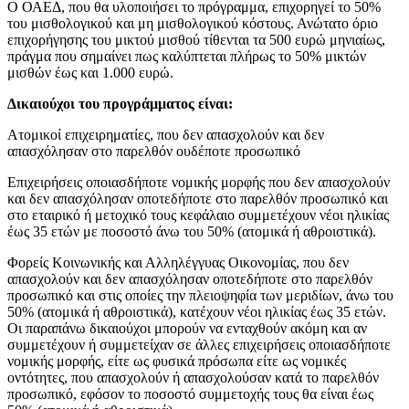
Ο ΟΑΕΔ, που θα υλοποιήσει το πρόγραμμα, επιχορηγεί το 50%
του μισθολογικού και μη μισθολογικού κόστους. Ανώτατο όριο
επιχορήγησης του μικτού μισθού τίθενται τα 500 ευρώ μηνιαίως,
πράγμα που σημαίνει πως καλύπτεται πλήρως το 50% μικτών
μισθών έως και 1.000 ευρώ.
Δικαιούχοι του προγράμματος είναι:
Ατομικοί επιχειρηματίες, που δεν απασχολούν και δεν
απασχόλησαν στο παρελθόν ουδέποτε προσωπικό
Επιχειρήσεις οποιασδήποτε νομικής μορφής που δεν απασχολούν
και δεν απασχόλησαν οποτεδήποτε στο παρελθόν προσωπικό και
στο εταιρικό ή μετοχικό τους κεφάλαιο συμμετέχουν νέοι ηλικίας
έως 35 ετών με ποσοστό άνω του 50% (ατομικά ή αθροιστικά).
Φορείς Κοινωνικής και Αλληλέγγυας Οικονομίας, που δεν
απασχολούν και δεν απασχόλησαν οποτεδήποτε στο παρελθόν
προσωπικό και στις οποίες την πλειοψηφία των μεριδίων, άνω του
50% (ατομικά ή αθροιστικά), κατέχουν νέοι ηλικίας έως 35 ετών.
Οι παραπάνω δικαιούχοι μπορούν να ενταχθούν ακόμη και αν
συμμετέχουν ή συμμετείχαν σε άλλες επιχειρήσεις οποιασδήποτε
νομικής μορφής, είτε ως φυσικά πρόσωπα είτε ως νομικές
οντότητες, που απασχολούν ή απασχολούσαν κατά το παρελθόν
προσωπικό, εφόσον το ποσοστό συμμετοχής τους θα είναι έως