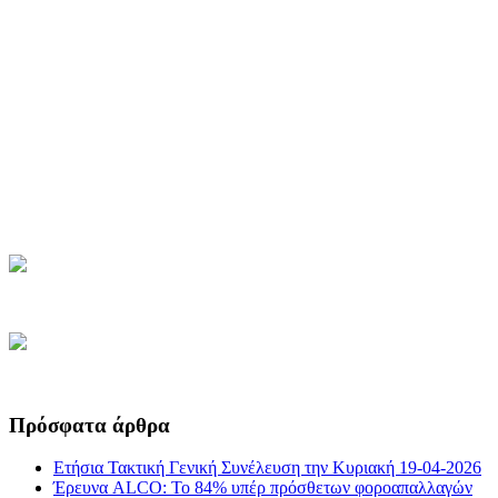
Πρόσφατα άρθρα
Ετήσια Τακτική Γενική Συνέλευση την Κυριακή 19-04-2026
Έρευνα ALCO: Το 84% υπέρ πρόσθετων φοροαπαλλαγών