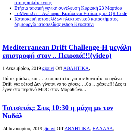
στους πολύτεκνους
Ετήσια τακτική γενική συνέλευση Κυριακή 23 Μαρτίου
ToMenu.Gr – Ανέπαφοι Κατάλογοι Εστίασης με QR Code
Κατασκευή ιστοσελίδων ηλεκτρονικού καταστήματος
δημιουργία ιστοσελίδας eshop Κερατσίνι
Mediterranean Drift Challenge-Η μεγάλη
επιστροφή στον .. Πειραιά!!!(video)
1 Δεκεμβρίου, 2019
gjouvi
Off
ΑΘΛΗΤΙΚΑ
,
Πάρτε μάσκες και …..ετοιμαστείτε για τον δυνατότερο αγώνα
Drift για φέτος! Δεν γίνεται να το χάσεις….θα …χάσεις!!! Δες τι
έγινε στο περσινό MDC στον Μαραθώνα...
Τσιτσιπάς: Στις 10:30 η μάχη με τον
Ναδάλ
24 Ιανουαρίου, 2019
gjouvi
Off
ΑΘΛΗΤΙΚΑ
,
ΕΛΛΑΔΑ
,