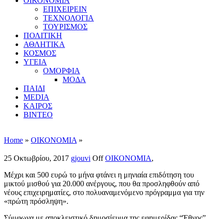
ΟΙΚΟΝΟΜΙΑ
ΕΠΙΧΕΙΡΕΙΝ
ΤΕΧΝΟΛΟΓΙΑ
ΤΟΥΡΙΣΜΟΣ
ΠΟΛΙΤΙΚΗ
ΑΘΛΗΤΙΚΑ
ΚΟΣΜΟΣ
ΥΓΕΙΑ
ΟΜΟΡΦΙΑ
ΜΟΔΑ
ΠΑΙΔΙ
MEDIA
ΚΑΙΡΟΣ
ΒΙΝΤΕΟ
Home
»
ΟΙΚΟΝΟΜΙΑ
»
25 Οκτωβρίου, 2017
gjouvi
Off
ΟΙΚΟΝΟΜΙΑ
,
Μέχρι και 500 ευρώ το μήνα φτάνει η μηνιαία επιδότηση του
μικτού μισθού για 20.000 ανέργους, που θα προσληφθούν από
νέους επιχειρηματίες, στο πολυαναμενόμενο πρόγραμμα για την
«πρώτη πρόσληψη».
Σύμφωνα με αποκλειστικό δημοσίευμα της εφημερίδας “Έθνος”,