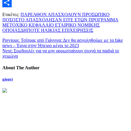
Twitter
Μοιραστείτε
Ετικέτες:
ΠΑΡΕΛΘΟΝ ΑΠΑΣΧΟΛΟΥΝ ΠΡΟΣΩΠΙΚΟ
ΠΟΣΟΣΤΟ ΑΠΑΣΧΟΛΗΣΑΝ ΕΙΤΕ ΕΤΩΝ ΠΡΟΓΡΑΜΜΑ
ΜΕΤΟΧΙΚΟ ΚΕΦΑΛΑΙΟ ΕΤΑΙΡΙΚΟ ΝΟΜΙΚΗΣ
ΟΠΟΙΑΣΔΗΠΟΤΕ ΗΛΙΚΙΑΣ ΕΠΙΧΕΙΡΗΣΕΙΣ
Previous:
Τσίπρας από Γιάννινα: Δεν θα ασχοληθούμε με τα fake
news – Έργα στην Ήπειρο μέχρι το 2023
Next:
Συμβουλές για να μην αρρωσταίνουν συχνά τα παιδιά το
χειμώνα
About The Author
gjouvi