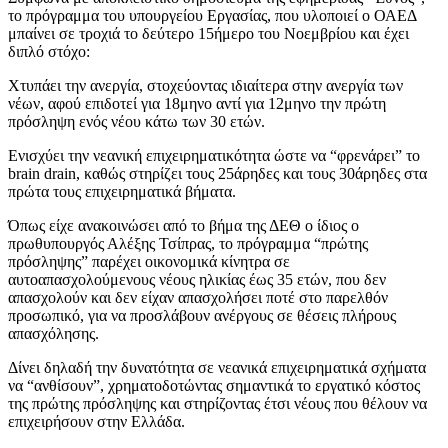
το πρόγραμμα του υπουργείου Εργασίας, που υλοποιεί ο ΟΑΕΔ
μπαίνει σε τροχιά το δεύτερο 15ήμερο του Νοεμβρίου και έχει
διπλό στόχο:
Χτυπάει την ανεργία, στοχεύοντας ιδιαίτερα στην ανεργία των
νέων, αφού επιδοτεί για 18μηνο αντί για 12μηνο την πρώτη
πρόσληψη ενός νέου κάτω των 30 ετών.
Ενισχύει την νεανική επιχειρηματικότητα ώστε να “φρενάρει” το
brain drain, καθώς στηρίζει τους 25άρηδες και τους 30άρηδες στα
πρώτα τους επιχειρηματικά βήματα.
Όπως είχε ανακοινώσει από το βήμα της ΔΕΘ ο ίδιος ο
πρωθυπουργός Αλέξης Τσίπρας, το πρόγραμμα “πρώτης
πρόσληψης” παρέχει οικονομικά κίνητρα σε
αυτοαπασχολούμενους νέους ηλικίας έως 35 ετών, που δεν
απασχολούν και δεν είχαν απασχολήσει ποτέ στο παρελθόν
προσωπικό, για να προσλάβουν ανέργους σε θέσεις πλήρους
απασχόλησης.
Δίνει δηλαδή την δυνατότητα σε νεανικά επιχειρηματικά σχήματα
να “ανθίσουν”, χρηματοδοτώντας σημαντικά το εργατικό κόστος
της πρώτης πρόσληψης και στηρίζοντας έτσι νέους που θέλουν να
επιχειρήσουν στην Ελλάδα.