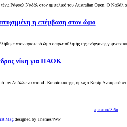
 τένις Ράφαελ Ναδάλ στον ημιτελικό του Australian Open. Ο Ναδάλ αυτ
Επιτυχημένη η επέμβαση στον ώμο
λήθηκε στον αριστερό ώμο ο πρωταθλητής της ενόργανης γυμναστικής
έδρας νίκη για ΠΑΟΚ
ό τον Απόλλωνα στο «Γ. Καραϊσκάκης», όμως ο Καρίμ Ανσαριφάρντ ή
πρωτοσέλιδα
irst Mag
designed by Themes4WP