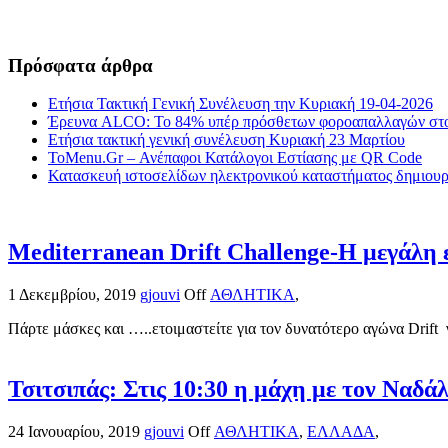
Πρόσφατα άρθρα
Ετήσια Τακτική Γενική Συνέλευση την Κυριακή 19-04-2026
Έρευνα ALCO: Το 84% υπέρ πρόσθετων φοροαπαλλαγών στο
Ετήσια τακτική γενική συνέλευση Κυριακή 23 Μαρτίου
ToMenu.Gr – Ανέπαφοι Κατάλογοι Εστίασης με QR Code
Κατασκευή ιστοσελίδων ηλεκτρονικού καταστήματος δημιουργ
Mediterranean Drift Challenge-Η μεγάλη ε
1 Δεκεμβρίου, 2019
gjouvi
Off
ΑΘΛΗΤΙΚΑ
,
Πάρτε μάσκες και …..ετοιμαστείτε για τον δυνατότερο αγώνα Drift 
Τσιτσιπάς: Στις 10:30 η μάχη με τον Ναδά
24 Ιανουαρίου, 2019
gjouvi
Off
ΑΘΛΗΤΙΚΑ
,
ΕΛΛΑΔΑ
,