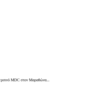
ο περσινό MDC στον Μαραθώνα...