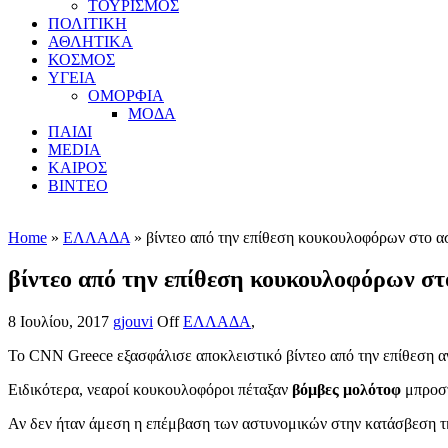
ΤΟΥΡΙΣΜΟΣ
ΠΟΛΙΤΙΚΗ
ΑΘΛΗΤΙΚΑ
ΚΟΣΜΟΣ
ΥΓΕΙΑ
ΟΜΟΡΦΙΑ
ΜΟΔΑ
ΠΑΙΔΙ
MEDIA
ΚΑΙΡΟΣ
ΒΙΝΤΕΟ
Home
»
ΕΛΛΑΔΑ
» βίντεο από την επίθεση κουκουλοφόρων στο 
βίντεο από την επίθεση κουκουλοφόρων σ
8 Ιουλίου, 2017
gjouvi
Off
ΕΛΛΑΔΑ
,
Το CNN Greece εξασφάλισε αποκλειστικό βίντεο από την επίθεση
Ειδικότερα, νεαροί κουκουλοφόροι πέταξαν
βόμβες μολότοφ
μπροστ
Αν δεν ήταν άμεση η επέμβαση των αστυνομικών στην κατάσβεση τη