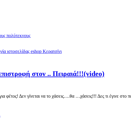
υς πολύτεκνους
ία ιστοσελίδας eshop Κερατσίνι
πιστροφή στον .. Πειραιά!!!(video)
για φέτος! Δεν γίνεται να το χάσεις….θα …χάσεις!!! Δες τι έγινε στ
λ