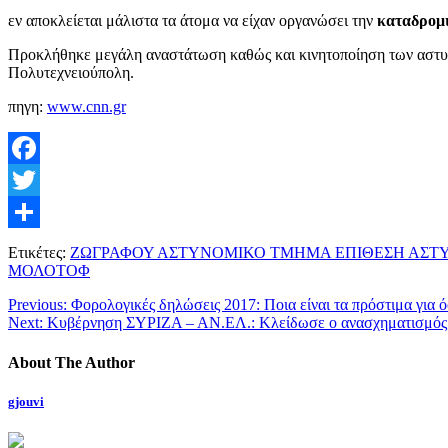
εν αποκλείεται μάλιστα τα άτομα να είχαν οργανώσει την
καταδρομι
Προκλήθηκε μεγάλη αναστάτωση καθώς και κινητοποίηση των αστυνο
Πολυτεχνειούπολη.
πηγη:
www.cnn.gr
Facebook
Twitter
Μοιραστείτε
Ετικέτες:
ΖΩΓΡΑΦΟΥ ΑΣΤΥΝΟΜΙΚΟ ΤΜΗΜΑ ΕΠΙΘΕΣΗ ΑΣΤ
ΜΟΛΟΤΟΦ
Previous:
Φορολογικές δηλώσεις 2017: Ποια είναι τα πρόστιμα για 
Next:
Κυβέρνηση ΣΥΡΙΖΑ – ΑΝ.ΕΛ.: Κλείδωσε ο ανασχηματισμός
About The Author
gjouvi