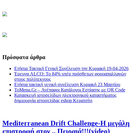
Πρόσφατα άρθρα
Ετήσια Τακτική Γενική Συνέλευση την Κυριακή 19-04-2026
Έρευνα ALCO: Το 84% υπέρ πρόσθετων φοροαπαλλαγών
στους πολύτεκνους
Ετήσια τακτική γενική συνέλευση Κυριακή 23 Μαρτίου
ToMenu.Gr – Ανέπαφοι Κατάλογοι Εστίασης με QR Code
Κατασκευή ιστοσελίδων ηλεκτρονικού καταστήματος
δημιουργία ιστοσελίδας eshop Κερατσίνι
Mediterranean Drift Challenge-Η μεγάλη
επιστροφή στον .. Πειραιά!!!(video)