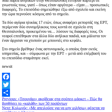
Μια παρέα ανηλίκων στην Θεσσαλονίκη έστησαν καρτέρι σε
γνωστούς τους, γιατί – όπως είπαν αργότερα – είχαν… προσωπικές
διαφορές. Το επεισόδιο σημειώθηκε έξω από σχολείο και εκείνη
την ώρα περνούσε κόσμος από το σημείο.
Τα δύο αγόρια ηλικίας 17 ετών, όπως αναφέρει ρεπορτάζ της ΕΡΤ,
περίμεναν δύο συνομήλικους τους κοντά σε σχολείο στη
Θεσσαλονίκη, προκειμένου να… λύσουν τις διαφορές τους. Οι
νεαροί επιτέθηκαν στα άλλα δύο ανήλικα παιδιά, και μάλιστα τον
έναν άρχισαν να χτυπούν με μπουνιές στο κεφάλι.
Στο σημείο βρέθηκε ένας αστυνομικός, ο οποίος ήταν εκτός
υπηρεσίας, και – σύμφωνα με την ΕΡΤ – μετά από επέμβασή του
το επεισόδιο σταμάτησε εκεί.
newsit
Facebook
Twitter
Previous:
«Τσουνάμι» ακρίβειας στα σούπερ μάρκετ – Πώς θα
Μοιραστείτε
βοηθήσει το «καλάθι» των 50 προϊόντων
Next:
Κολωνός: «Με απειλούσε για να μην μιλήσω» φέρεται να