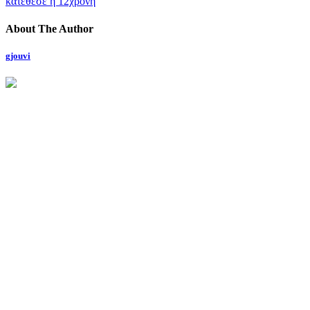
κατέθεσε η 12χρονη
About The Author
gjouvi