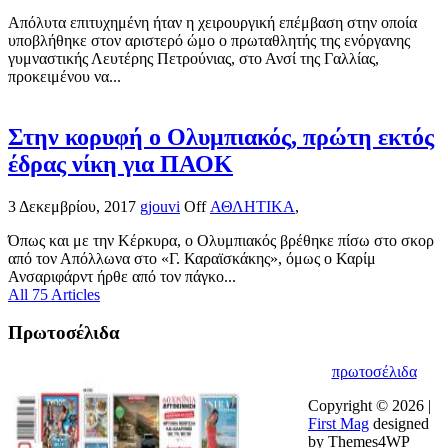
Απόλυτα επιτυχημένη ήταν η χειρουργική επέμβαση στην οποία
υποβλήθηκε στον αριστερό ώμο ο πρωταθλητής της ενόργανης
γυμναστικής Λευτέρης Πετρούνιας, στο Ανσί της Γαλλίας,
προκειμένου να...
Στην κορυφή ο Ολυμπιακός, πρώτη εκτός
έδρας νίκη για ΠΑΟΚ
3 Δεκεμβρίου, 2017
gjouvi
Off
ΑΘΛΗΤΙΚΑ
,
Όπως και με την Κέρκυρα, ο Ολυμπιακός βρέθηκε πίσω στο σκορ
από τον Απόλλωνα στο «Γ. Καραϊσκάκης», όμως ο Καρίμ
Ανσαριφάρντ ήρθε από τον πάγκο...
All 75 Articles
Πρωτοσέλιδα
πρωτοσέλιδα
Copyright © 2026 |
First Mag
designed
by Themes4WP