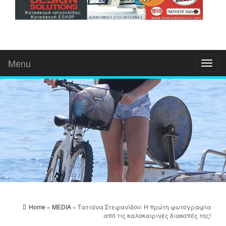
Menu
Toggl
naviga
Home
»
MEDIA
» Tατιάνα Στεφανίδου: Η πρώτη φωτογραφία
από τις καλοκαιρινές διακοπές της!