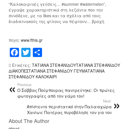
“Καλοκαιρινές γεύσεις… #summer #watermelon”,
έγραψε χαρακτηριστικά στη λεζάντα που την
συνόδευε, με τα likes και τα σχόλια από τους
διαδικτυακούς της φίλους να πέφτουν… βροχή.
πηγη:
www.fthis.gr
F
T
Μ
a
wi
οι
Ετικέτες:
ΤΑΤΙΑΝΑ ΣΤΕΦΑΝΙΔΟΥΤΑΤΙΑΝΑ ΣΤΕΦΑΝΙΔΟΥ
c
tt
ρ
ΔΙΑΚΟΠΕΣΤΑΤΙΑΝΑ ΣΤΕΦΑΝΙΔΟΥ ΓΕΥΜΑΤΑΤΙΑΝΑ
e
er
α
ΣΤΕΦΑΝΙΔΟΥ ΚΑΛΟΚΑΙΡΙ
Previous:
b
σ
Ο Σάββας Πούμπουρας παντρεύτηκε: Οι πρώτες
o
τ
φωτογραφίες από τον γάμο του!
Next:
o
εί
Απίστευτο περιστατικό στην Παλαιοχώρα
Χανίων: Πατέρας πυροβόλησε τον γιο του
k
τ
About The Author
ε
gjouvi