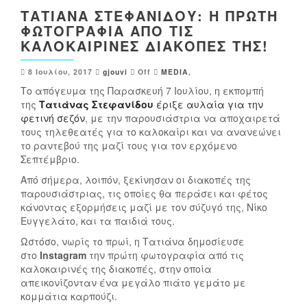
TΑΤΙΆΝΑ ΣΤΕΦΑΝΊΔΟΥ: Η ΠΡΏΤΗ
ΦΩΤΟΓΡΑΦΊΑ ΑΠΌ ΤΙΣ
ΚΑΛΟΚΑΙΡΙΝΈΣ ΔΙΑΚΟΠΈΣ ΤΗΣ!
8 Ιουλίου, 2017
gjouvi
Off
MEDIA
,
Το απόγευμα της Παρασκευή 7 Ιουλίου,
η εκπομπή
της
Τατιάνας Στεφανίδου
έριξε αυλαία για την
φετινή σεζόν
, με την παρουσιάστρια να αποχαιρετά
τους τηλεθεατές για το καλοκαίρι και να ανανεώνει
το ραντεβού της μαζί τους για τον ερχόμενο
Σεπτέμβριο.
Από σήμερα, λοιπόν, ξεκίνησαν οι διακοπές της
παρουσιάστριας, τις οποίες θα περάσει και φέτος
κάνοντας εξορμήσεις μαζί με τον σύζυγό της, Νίκο
Ευγγελάτο, και τα παιδιά τους.
Ωστόσο, νωρίς το πρωί, η Τατιάνα δημοσίευσε
στο
Instagram
την πρώτη φωτογραφία από τις
καλοκαιρινές της διακοπές, στην οποία
απεικονίζονταν ένα μεγάλο πιάτο γεμάτο με
κομμάτια καρπούζι.