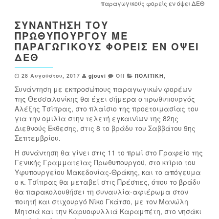
παραγωγικούς φορείς εν όψει ΔΕΘ
ΣΥΝΆΝΤΗΣΗ ΤΟΥ
ΠΡΩΘΥΠΟΥΡΓΟΎ ΜΕ
ΠΑΡΑΓΩΓΙΚΟΎΣ ΦΟΡΕΊΣ ΕΝ ΌΨΕΙ
ΔΕΘ
28 Αυγούστου, 2017
gjouvi
Off
ΠΟΛΙΤΙΚΗ
,
Συνάντηση με εκπροσώπους παραγωγικών φορέων
της Θεσσαλονίκης θα έχει σήμερα ο πρωθυπουργός
Αλέξης Τσίπρας, στο πλαίσιο της προετοιμασίας του
για την ομιλία στην τελετή εγκαινίων της 82ης
Διεθνούς Εκθεσης, στις 8 το βράδυ του Σαββάτου 9ης
Σεπτεμβρίου.
Η συνάντηση θα γίνει στις 11 το πρωί στο Γραφείο της
Γενικής Γραμματείας Πρωθυπουργού, στο κτίριο του
Υφυπουργείου Μακεδονίας-Θράκης, και το απόγευμα
ο κ. Τσίπρας θα μεταβεί στις Πρέσπες, όπου το βράδυ
θα παρακολουθήσει τη συναυλία-αφιέρωμα στον
ποιητή και στιχουργό Νίκο Γκάτσο, με τον Μανώλη
Μητσιά και την Καρυοφυλλιά Καραμπέτη, στο νησάκι