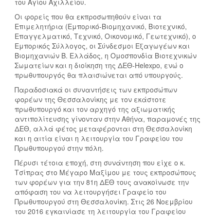
του Αγίου Αχιλλείου.
Οι φορείς που θα εκπροσωπηθούν είναι τα
Επιμελητήρια (Εμπορικό-Βιομηχανικό, Βιοτεχνικό,
Επαγγελματικό, Τεχνικό, Οικονομικό, Γεωτεχνικό), ο
Εμπορικός Σύλλογος, οι Σύνδεσμοι Εξαγωγέων και
Βιομηχανιών Β. Ελλάδος, η Ομοσπονδία Βιοτεχνικών
Σωματείων και η διοίκηση της ΔΕΘ-Helexpo, ενώ ο
πρωθυπουργός θα πλαισιώνεται από υπουργούς.
Παραδοσιακά οι συναντήσεις των εκπροσώπων
φορέων της Θεσσαλονίκης με τον εκάστοτε
πρωθυπουργό και τον αρχηγό της αξιωματικής
αντιπολίτευσης γίνονταν στην Αθήνα, παραμονές της
ΔΕΘ, αλλά φέτος μεταφέρονται στη Θεσσαλονίκη
και η αιτία είναι η λειτουργία του Γραφείου του
Πρωθυπουργού στην πόλη.
Πέρυσι τέτοια εποχή, στη συνάντηση που είχε ο κ.
Τσίπρας στο Μέγαρο Μαξίμου με τους εκπροσώπους
των φορέων για την 81η ΔΕΘ τους ανακοίνωσε την
απόφαση του να λειτουργήσει Γραφείο του
Πρωθυπουργού στη Θεσσαλονίκη. Στις 26 Νοεμβρίου
του 2016 εγκαινίασε τη λειτουργία του Γραφείου