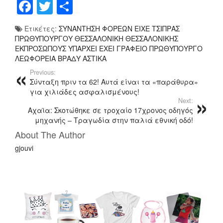
F
T
Μ
a
wi
οι
Ετικέτες:
ΣΥΝΑΝΤΗΣΗ ΦΟΡΕΩΝ ΕΙΧΕ ΤΣΙΠΡΑΣ
c
tt
ρ
ΠΡΩΘΥΠΟΥΡΓΟΥ ΘΕΣΣΑΛΟΝΙΚΗ ΘΕΣΣΑΛΟΝΙΚΗΣ
e
er
α
ΕΚΠΡΟΣΩΠΟΥΣ ΥΠΑΡΧΕΙ ΕΧΕΙ ΓΡΑΦΕΙΟ ΠΡΩΘΥΠΟΥΡΓΟ
ΛΕΩΦΟΡΕΙΑ ΒΡΑΔΥ ΑΣΤΙΚΑ
b
σ
Previous:
o
τ
Σύνταξη πριν τα 62! Αυτά είναι τα «παράθυρα»
για χιλιάδες ασφαλισμένους!
o
εί
Next:
Αχαϊα: Σκοτώθηκε σε τροχαίο 17χρονος οδηγός
k
τ
μηχανής – Τραγωδία στην παλιά εθνική οδό!
ε
About The Author
gjouvi