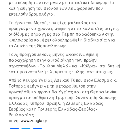
μετακίνηση των ανέργων με τα αστικά λεωφορεία
και η αύξηση του στόλου των λεωφορείων που
εκτελούν δρομολόγια.
Το έργο του Μετρό, που είχε μπλοκάρει τα
προηγούμενα χρόνια, μπήκε για τα καλά στις ράγες,
οι δίδυμες σήραγγες στα Τέμπη παραδόθηκαν στην
κυκλοφορία και έχει ολοκληρωθεί η διαδικασία για
το Λιμάνι της Θεσσαλονίκης.
Τους προηγούμενους μήνες ανακοινώθηκε η
παραχώρηση στην αυτοδιοίκηση των πρώην
στρατοπέδων «Παύλου Μελά» και «Κόδρα», στη δυτική
και την ανατολική πλευρά της πόλης, αντιστοίχως.
Από το Κέντρο Υγείας Αστικού Τύπου στον Εύοσμο ο κ.
Τσίπρας εξήγγειλε τη μεταρρύθμιση στην
πρωτοβάθμια φροντίδα Υγείας και στη Θεσσαλονίκη
πραγματοποιήθηκαν η Τριμερής Συνάντηση Κορυφής
Ελλάδας-Κύπρου-Ισραήλ, η Διμερής Ελλάδας-
Σερβίας και η Τριμερής Ελλάδας-Σερβίας-
Βουλγαρίας.
πηγη:
www.zougla.gr