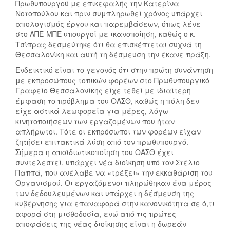
Πρωθυπουργού με επικεφαλής την Κατερίνα
Νοτοπούλου και πριν συμπληρωθεί χρόνος υπάρχει
απολογισμός έργου και παρεμβάσεων, όπως λένε
στο ΑΠΕ-ΜΠΕ υπουργοί με ικανοποίηση, καθώς ο κ.
Τσίπρας δεσμεύτηκε ότι θα επισκέπτεται συχνά τη
Θεσσαλονίκη και αυτή τη δέσμευση την έκανε πράξη.
Ενδεικτικό είναι το γεγονός ότι στην πρώτη συνάντηση
με εκπροσώπους τοπικών φορέων στο Πρωθυπουργικό
Γραφείο Θεσσαλονίκης είχε τεθεί με ιδιαίτερη
έμφαση το πρόβλημα του ΟΑΣΘ, καθώς η πόλη δεν
είχε αστικά λεωφορεία για μέρες, λόγω
κινητοποιήσεων των εργαζομένων που ήταν
απλήρωτοι. Τότε οι εκπρόσωποι των φορέων είχαν
ζητήσει επιτακτικά λύση από τον πρωθυπουργό.
Σήμερα η αποϊδιωτικοποίηση του ΟΑΣΘ έχει
συντελεστεί, υπάρχει νέα διοίκηση υπό τον Στέλιο
Παππά, που ανέλαβε να «τρέξει» την εκκαθάριση του
Οργανισμού. Οι εργαζόμενοι πληρώθηκαν ένα μέρος
των δεδουλευμένων και υπάρχει η δέσμευση της
κυβέρνησης για επαναφορά στην κανονικότητα σε ό,τι
αφορά στη μισθοδοσία, ενώ από τις πρώτες
αποφάσεις της νέας διοίκησης είναι η δωρεάν