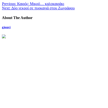
Previous:
Καιρός: Μικρό… καλοκαιράκι
Next:
Δύο νεκροί σε πυρκαγιά στου Ζωγράφου
About The Author
gjouvi