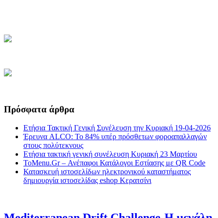
Πρόσφατα άρθρα
Ετήσια Τακτική Γενική Συνέλευση την Κυριακή 19-04-2026
Έρευνα ALCO: Το 84% υπέρ πρόσθετων φοροαπαλλαγών
στους πολύτεκνους
Ετήσια τακτική γενική συνέλευση Κυριακή 23 Μαρτίου
ToMenu.Gr – Ανέπαφοι Κατάλογοι Εστίασης με QR Code
Κατασκευή ιστοσελίδων ηλεκτρονικού καταστήματος
δημιουργία ιστοσελίδας eshop Κερατσίνι
Mediterranean Drift Challenge-Η μεγάλη