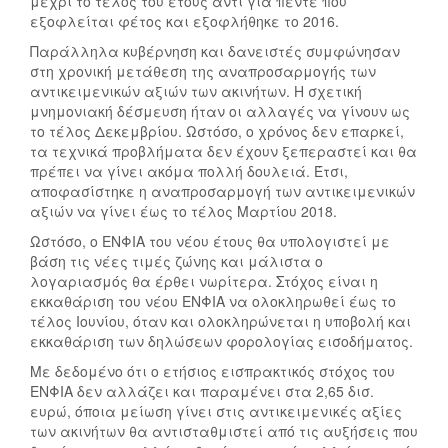
μέχρι το τέλος του έτους αντί για πέντε που
εξοφλείται φέτος και εξοφλήθηκε το 2016.
Παράλληλα κυβέρνηση και δανειστές συμφώνησαν
στη χρονική μετάθεση της αναπροσαρμογής των
αντικειμενικών αξιών των ακινήτων. Η σχετική
μνημονιακή δέσμευση ήταν οι αλλαγές να γίνουν ως
το τέλος Δεκεμβρίου. Ωστόσο, ο χρόνος δεν επαρκεί,
τα τεχνικά προβλήματα δεν έχουν ξεπεραστεί και θα
πρέπει να γίνει ακόμα πολλή δουλειά. Έτσι,
αποφασίστηκε η αναπροσαρμογή των αντικειμενικών
αξιών να γίνει έως το τέλος Μαρτίου 2018.
Ωστόσο, ο ΕΝΦΙΑ του νέου έτους θα υπολογιστεί με
βάση τις νέες τιμές ζώνης και μάλιστα ο
λογαριασμός θα έρθει νωρίτερα. Στόχος είναι η
εκκαθάριση του νέου ΕΝΦΙΑ να ολοκληρωθεί έως το
τέλος Ιουνίου, όταν και ολοκληρώνεται η υποβολή και
εκκαθάριση των δηλώσεων φορολογίας εισοδήματος.
Με δεδομένο ότι ο ετήσιος εισπρακτικός στόχος του
ΕΝΦΙΑ δεν αλλάζει και παραμένει στα 2,65 δισ.
ευρώ, όποια μείωση γίνει στις αντικειμενικές αξίες
των ακινήτων θα αντισταθμιστεί από τις αυξήσεις που