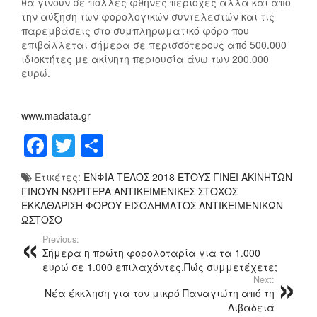
θα γίνουν σε πολλές φθηνές περιοχές αλλά και από
την αύξηση των φορολογικών συντελεστών και τις
παρεμβάσεις στο συμπληρωματικό φόρο που
επιβάλλεται σήμερα σε περισσότερους από 500.000
ιδιοκτήτες με ακίνητη περιουσία άνω των 200.000
ευρώ.
www.madata.gr
F
T
Μ
a
wi
οι
Ετικέτες:
ΕΝΦΙΑ ΤΕΛΟΣ 2018 ΕΤΟΥΣ ΓΙΝΕΙ ΑΚΙΝΗΤΩΝ
c
tt
ρ
ΓΙΝΟΥΝ ΝΩΡΙΤΕΡΑ ΑΝΤΙΚΕΙΜΕΝΙΚΕΣ ΣΤΟΧΟΣ
e
er
α
ΕΚΚΑΘΑΡΙΣΗ ΦΟΡΟΥ ΕΙΣΟΔΗΜΑΤΟΣ ΑΝΤΙΚΕΙΜΕΝΙΚΩΝ
ΩΣΤΟΣΟ
b
σ
Previous:
o
τ
Σήμερα η πρώτη φορολοταρία για τα 1.000
ευρώ σε 1.000 επιλαχόντες.Πώς συμμετέχετε;
o
εί
Next:
Νέα έκκληση για τον μικρό Παναγιώτη από τη
k
τ
Λιβαδειά