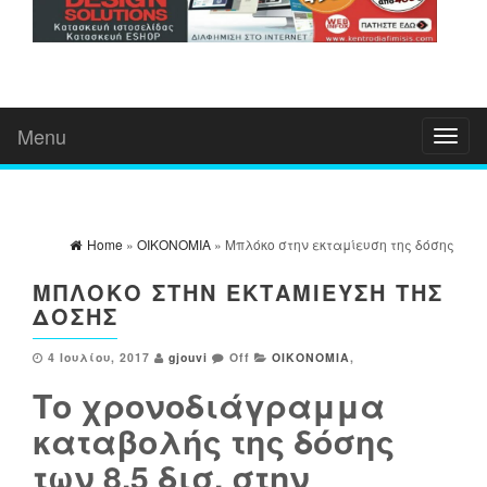
Menu
Toggl
naviga
Home
»
ΟΙΚΟΝΟΜΙΑ
» Μπλόκο στην εκταμίευση της δόσης
ΜΠΛΌΚΟ ΣΤΗΝ ΕΚΤΑΜΊΕΥΣΗ ΤΗΣ
ΔΌΣΗΣ
4 Ιουλίου, 2017
gjouvi
Off
ΟΙΚΟΝΟΜΙΑ
,
Το χρονοδιάγραμμα
καταβολής της δόσης
E
S
των 8,5 δισ. στην
M