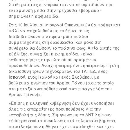
Ο
Α
Σταθερότητας δεν πρόκειται να αποφασίσουν την
Π
Κ
εκταμίευση μέσα στην τρέχουσα εβδομάδα»
Ο
Α
σημειώνει η εφημερίδα.
Ύ
Λ
Στις 10 Ιουλίου οι υπουργοί Οικονομικών θα πρέπει και
Θ
Ώ
πάλι να ασχοληθούν με το θέμα, όπως
Α
Τ
διαβεβαιώνουν την εφημερίδα πολλοί
Κ
Ο
συμμετέχοντες στη διαδικασία, και μόνο στη
Α
Σ
συνέχεια θα δώσουν το πράσινο φως. Αιτία αυτής της
εξέλιξης, συνεχίζει η εφημερίδα, «είναι
Τ
:
καθυστερήσεις στην υλοποίηση ορισμένων
Ε
Τ
προϋποθέσεων. Ανοιχτή παραμένει η παραπομπή στη
Υ
Η
δικαιοσύνη τριών τεχνοκρατών του ΤΑΙΠΕΔ, ενός
Θ
Ν
Ισπανού, ενός Ιταλού και ενός Σλοβάκου, με
Υ
Π
βούλευμα ενώπιον του Αρείου Πάγου (σ.σ.: το οποίο
Ν
Α
στο μεταξύ αναιρέθηκε από αντιεισαγγελέα του
Θ
Ρ
Άρειου Πάγου)».
Ε
Α
«Επίσης η ελληνική κυβέρνηση δεν έχει υλοποιήσει
Ί
Σ
όλες τις απαραίτητες προϋποθέσεις για την
Η
Κ
καταβολή της δόσης. Σύμφωνα με το ΔΝΤ λείπουν
Δ
Ε
τέσσερα από τα συνολικά επτά τελευταία βήματα,
Ό
Υ
παράλειψη που η Αθήνα έχει παραδεχθεί και έχει