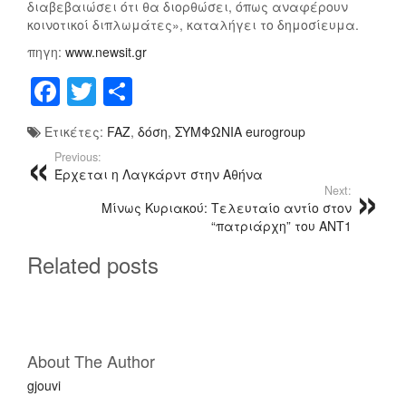
Σ
Ή
διαβεβαιώσει ότι θα διορθώσει, όπως αναφέρουν
Η
Θ
κοινοτικοί διπλωμάτες», καταλήγει το δημοσίευμα.
Τ
Α
πηγη:
www.newsit.gr
Ω
Π
F
T
Μ
Ν
Ά
8
Ρ
a
wi
οι
,
Ο
Ετικέτες:
FAZ
,
δόση
,
ΣΥΜΦΩΝΙΑ eurogroup
c
tt
ρ
5
Υ
Previous:
Δ
Μ
e
er
α
Έρχεται η Λαγκάρντ στην Αθήνα
Ι
Ε
Next:
b
σ
Σ
Τ
Μίνως Κυριακού: Τελευταίο αντίο στον
.
Η
o
τ
“πατριάρχη” του ΑΝΤ1
Ε
Δ
o
εί
Related posts
Υ
Ό
Ρ
Σ
k
τ
Ώ
Η
ε
About The Author
gjouvi