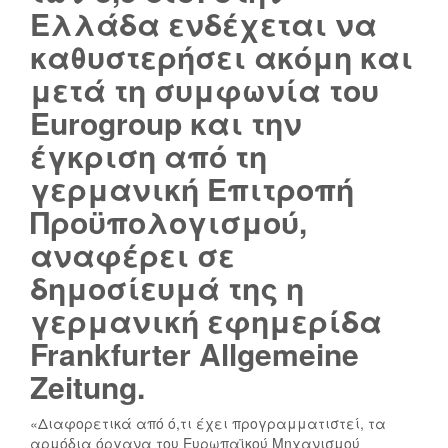
Ελλάδα ενδέχεται να
:
Α
καθυστερήσει ακόμη και
Υ
μετά τη συμφωνία του
Σ
Τ
Eurogroup και την
Η
έγκριση από τη
Ρ
Έ
γερμανική Επιτροπή
Σ
Προϋπολογισμού,
Ο
Δ
αναφέρει σε
Η
δημοσίευμά της η
Γ
Ί
γερμανική εφημερίδα
Ε
Frankfurter Allgemeine
Σ
Γ
Zeitung.
Ι
Α
Τ
«Διαφορετικά από ό,τι έχει προγραμματιστεί, τα
Τ
Σ
αρμόδια όργανα του Ευρωπαϊκού Μηχανισμού