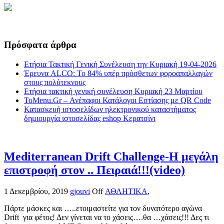
Πρόσφατα άρθρα
Ετήσια Τακτική Γενική Συνέλευση την Κυριακή 19-04-2026
Έρευνα ALCO: Το 84% υπέρ πρόσθετων φοροαπαλλαγών
στους πολύτεκνους
Ετήσια τακτική γενική συνέλευση Κυριακή 23 Μαρτίου
ToMenu.Gr – Ανέπαφοι Κατάλογοι Εστίασης με QR Code
Κατασκευή ιστοσελίδων ηλεκτρονικού καταστήματος
δημιουργία ιστοσελίδας eshop Κερατσίνι
Mediterranean Drift Challenge-Η μεγάλη
επιστροφή στον .. Πειραιά!!!(video)
1 Δεκεμβρίου, 2019
gjouvi
Off
ΑΘΛΗΤΙΚΑ
,
Πάρτε μάσκες και …..ετοιμαστείτε για τον δυνατότερο αγώνα
Drift για φέτος! Δεν γίνεται να το χάσεις….θα …χάσεις!!! Δες τι