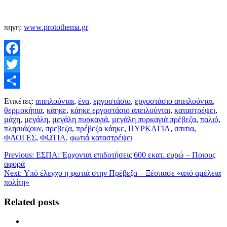
πηγη:
www.protothema.gr
Facebook
Twitter
Μοιραστείτε
Ετικέτες:
απειλούνται
,
ένα
,
εργοστάσιο
,
εργοστάσιο απειλούνται
,
θερμοκήπια
,
κάηκε
,
κάηκε εργοστάσιο απειλούνται
,
καταστρέψει
,
μάχη
,
μεγάλη
,
μεγάλη πυρκαγιά
,
μεγάλη πυρκαγιά πρέβεζα
,
παλιό
,
πλησιάζουν
,
πρεβεζα
,
πρέβεζα κάηκε
,
ΠΥΡΚΑΓΙΑ
,
σπιτια
,
ΦΛΟΓΕΣ
,
ΦΩΤΙΑ
,
φωτιά καταστρέψει
Previous:
ΕΣΠΑ: Έρχονται επιδοτήσεις 600 εκατ. ευρώ – Ποιους
αφορά
Next:
Υπό έλεγχο η φωτιά στην Πρέβεζα – Ξέσπασε «από αμέλεια
πολίτη»
Related posts