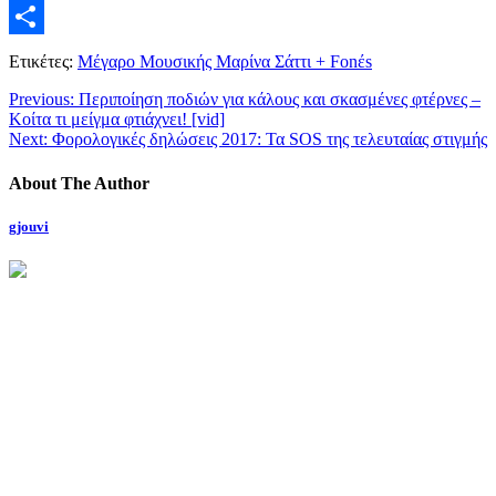
Twitter
Μοιραστείτε
Ετικέτες:
Μέγαρο Μουσικής Μαρίνα Σάττι + Fonέs
Previous:
Περιποίηση ποδιών για κάλους και σκασμένες φτέρνες –
Κοίτα τι μείγμα φτιάχνει! [vid]
Next:
Φορολογικές δηλώσεις 2017: Τα SOS της τελευταίας στιγμής
About The Author
gjouvi