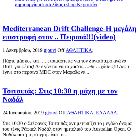
δημιουργία ιστοσελίδας eshop Κερατσίνι
Mediterranean Drift Challenge-Η μεγάλη
επιστροφή στον .. Πειραιά!!!(video)
1 Δεκεμβρίου, 2019
gjouvi
Off
ΑΘΛΗΤΙΚΑ
,
Πάρτε μάσκες και …..ετοιμαστείτε για τον δυνατότερο αγώνα
Drift για φέτος! Δεν γίνεται να το χάσεις….θα …χάσεις!!! Δες τι
έγινε στο περσινό MDC στον Μαραθώνα...
Τσιτσιπάς: Στις 10:30 η μάχη με τον
Ναδάλ
24 Ιανουαρίου, 2019
gjouvi
Off
ΑΘΛΗΤΙΚΑ
,
ΕΛΛΑΔΑ
,
Στις 10:30 ο Στέφανος Τσιτσιπάς αντιμετωπίζει το μεγάλο όνομα
του τένις Ράφαελ Ναδάλ στον ημιτελικό του Australian Open. Ο
Ναδάλ αυτή τη στιγμή είναι το...