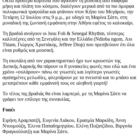
Οκτώ δροσερά κορίτσια που αγαπούν τη μουσική από διάφορα
μήκη και πλάτη του κόσμου, διαλέγουν μερικά από τα πιο όμορφα
πολυφωνικά τραγούδια και φτάνουν στον Κήπο του Μεγάρου, την
Τετάρτη 12 Ιουλίου στις 9 μ.μ., με οδηγό τη Μαρίνα Σάττι, στη
μοναδική της ζωντανή εμφάνιση στην Αθήνα εφέτος το καλοκαίρι.
Τη βραδιά ανοίγουν οι Jusu Foli & Senegal Rhythm, τέσσερις
καλλιτέχνες από τη Σενεγάλη και την Ελλάδα (Ndioba ngom, Αss
Τhiam, Γιώργος Χριστάκης, Jeffree Diop) που πρεσβεύουν ότι όλα
είναι ρυθμός και μουσική.
Τη σκυτάλη από τον χαρακτηριστικό ήχο των κρουστών της
Δυτικής Αφρικής θα πάρουν οι 8 γυναικείες φωνές που εδώ και ένα
χρόνο «σολάρουν» πάνω σε γνωστές και λιγότερο γνωστές
αγαπημένες μελωδίες, φλερτάρουν με τα πνευστά και το μπάσο και
μετατρέπουν κάθε εμφάνισή τους σε αληθινή γιορτή!
Το τέλος της βραδιάς θα είναι λαμπερό, με τη Μαρίνα Σάττι να
γράφει τον επίλογο της συναυλίας.
Fonέs
Ειρήνη Αραμπατζή, Ευγενία Λιάκου, Ερασμία Μαρκίδη, Άννη
Ντουμούζη, Έλενα Παπαδημητρίου, Ελένη Ποζατζίδου, Βιργινία
Φραγκούλατζη και Μαρίνα Σάττι.