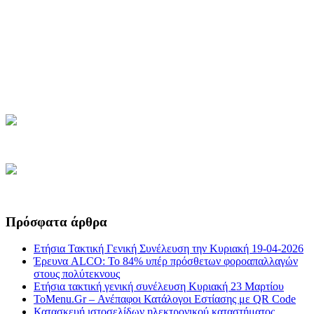
Πρόσφατα άρθρα
Ετήσια Τακτική Γενική Συνέλευση την Κυριακή 19-04-2026
Έρευνα ALCO: Το 84% υπέρ πρόσθετων φοροαπαλλαγών
στους πολύτεκνους
Ετήσια τακτική γενική συνέλευση Κυριακή 23 Μαρτίου
ToMenu.Gr – Ανέπαφοι Κατάλογοι Εστίασης με QR Code
Κατασκευή ιστοσελίδων ηλεκτρονικού καταστήματος