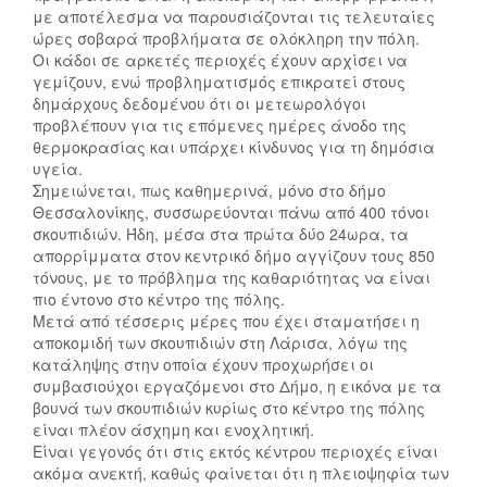
με αποτέλεσμα να παρουσιάζονται τις τελευταίες
ώρες σοβαρά προβλήματα σε ολόκληρη την πόλη.
Οι κάδοι σε αρκετές περιοχές έχουν αρχίσει να
γεμίζουν, ενώ προβληματισμός επικρατεί στους
δημάρχους δεδομένου ότι οι μετεωρολόγοι
προβλέπουν για τις επόμενες ημέρες άνοδο της
θερμοκρασίας και υπάρχει κίνδυνος για τη δημόσια
υγεία.
Σημειώνεται, πως καθημερινά, μόνο στο δήμο
Θεσσαλονίκης, συσσωρεύονται πάνω από 400 τόνοι
σκουπιδιών. Ήδη, μέσα στα πρώτα δύο 24ωρα, τα
απορρίμματα στον κεντρικό δήμο αγγίζουν τους 850
τόνους, με το πρόβλημα της καθαριότητας να είναι
πιο έντονο στο κέντρο της πόλης.
Κ
Μετά από τέσσερις μέρες που έχει σταματήσει η
Α
αποκομιδή των σκουπιδιών στη Λάρισα, λόγω της
Τ
κατάληψης στην οποία έχουν προχωρήσει οι
Ά
συμβασιούχοι εργαζόμενοι στο Δήμο, η εικόνα με τα
Λ
βουνά των σκουπιδιών κυρίως στο κέντρο της πόλης
Η
είναι πλέον άσχημη και ενοχλητική.
Είναι γεγονός ότι στις εκτός κέντρου περιοχές είναι
Ψ
ακόμα ανεκτή, καθώς φαίνεται ότι η πλειοψηφία των
Η