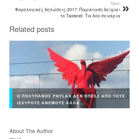
Δ
o
τ
Next:
Α
Φορολογικές δηλώσεις 2017: Παράταση δείχνει
o
εί
Α
το Taxisnet. Τα δύο σενάρια
Ν
k
τ
Related posts
Τ
ε
Ι
Ε
Ξ
Ο
Υ
Σ
Ι
Α
Σ
Ο ΠΟΛΎΠΑΘΟΣ PHYLAX ΔΕΝ ΈΠΕΣΕ ΑΠΌ ΤΟΥΣ
Τ
ΙΣΧΥΡΟΎΣ ΑΝΈΜΟΥΣ ΑΛΛΆ …
Ώ
Ν
About The Author
gjouvi