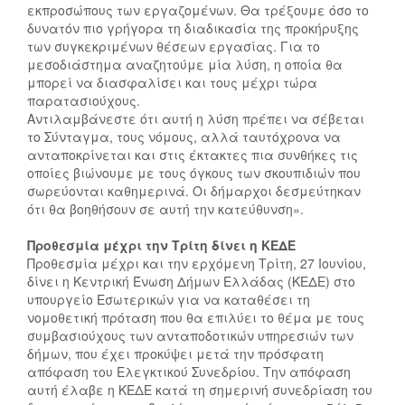
εκπροσώπους των εργαζομένων. Θα τρέξουμε όσο το
δυνατόν πιο γρήγορα τη διαδικασία της προκήρυξης
των συγκεκριμένων θέσεων εργασίας. Για το
μεσοδιάστημα αναζητούμε μία λύση, η οποία θα
μπορεί να διασφαλίσει και τους μέχρι τώρα
παρατασιούχους.
Αντιλαμβάνεστε ότι αυτή η λύση πρέπει να σέβεται
το Σύνταγμα, τους νόμους, αλλά ταυτόχρονα να
ανταποκρίνεται και στις έκτακτες πια συνθήκες τις
οποίες βιώνουμε με τους όγκους των σκουπιδιών που
σωρεύονται καθημερινά. Οι δήμαρχοι δεσμεύτηκαν
ότι θα βοηθήσουν σε αυτή την κατεύθυνση».
Προθεσμία μέχρι την Τρίτη δίνει η ΚΕΔΕ
Προθεσμία μέχρι και την ερχόμενη Τρίτη, 27 Ιουνίου,
δίνει η Κεντρική Ένωση Δήμων Ελλάδας (ΚΕΔΕ) στο
υπουργείο Εσωτερικών για να καταθέσει τη
νομοθετική πρόταση που θα επιλύει το θέμα με τους
συμβασιούχους των ανταποδοτικών υπηρεσιών των
δήμων, που έχει προκύψει μετά την πρόσφατη
απόφαση του Ελεγκτικού Συνεδρίου. Την απόφαση
αυτή έλαβε η ΚΕΔΕ κατά τη σημερινή συνεδρίαση του