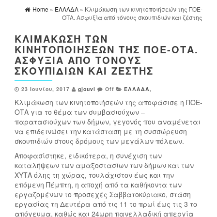
Home
»
ΕΛΛΑΔΑ
» Κλιμάκωση των κινητοποιήσεών της ΠΟΕ-
ΟΤΑ. Ασφυξία από τόνους σκουπιδιών και ζέστης
ΚΛΙΜΆΚΩΣΗ ΤΩΝ
ΚΙΝΗΤΟΠΟΙΉΣΕΏΝ ΤΗΣ ΠΟΕ-ΟΤΑ.
ΑΣΦΥΞΊΑ ΑΠΌ ΤΌΝΟΥΣ
ΣΚΟΥΠΙΔΙΏΝ ΚΑΙ ΖΈΣΤΗΣ
23 Ιουνίου, 2017
gjouvi
Off
ΕΛΛΑΔΑ
,
Κλιμάκωση των κινητοποιήσεών της αποφάσισε η ΠΟΕ-
ΟΤΑ για το θέμα των συμβασιούχων –
παρατασιούχων των δήμων, γεγονός που αναμένεται
να επιδεινώσει την κατάσταση με τη συσσώρευση
σκουπιδιών στους δρόμους των μεγάλων πόλεων.
Αποφασίστηκε, ειδικότερα, η συνέχιση των
καταλήψεων των αμαξοστασίων των δήμων και των
ΧΥΤΑ όλης τη χώρας, τουλάχιστον έως και την
επόμενη Πέμπτη, η αποχή από τα καθήκοντα των
εργαζομένων το προσεχές Σαββατοκύριακο, στάση
εργασίας τη Δευτέρα από τις 11 το πρωί έως τις 3 το
απόγευμα, καθώς και 24ωρη πανελλαδική απεργία