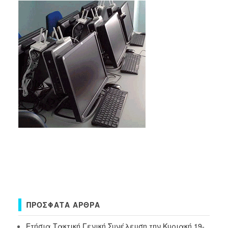
ΠΡΌΣΦΑΤΑ ΆΡΘΡΑ
Ετήσια Τακτική Γενική Συνέλευση την Κυριακή 19-