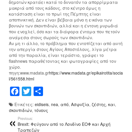
δημοτών κρατάει κατά το δυνατόν τα απορρίμματα
Σ
μακριά από τους κάδους, στο κέντρο όμως η
Τ
κατάσταση είναι το πρωί της Πέμπτης είναι
Ο
αποπνικτική. Δεν είναι βέβαια μόνο η εικόνα των
Π
βουνών των σκουπιδιών, αλλά και η έντονη μυρωδιά
Ο
που ενοχλεί, όσο και τα διάφορα έντομα που πετούν
Λ
ανάμεσα στους σωρούς των σκουπιδιών.
Υ
Αν μη τι άλλο, το πρόβλημα που εντοπίζεται από αυτή
Τ
την απεργία στους Αγίους Αποστόλους, λίγα μέτρα
από την παραλία, είναι τεράστιο, γράφει το
Ε
flashnews παραθέτοντας και φωτογραφίες από τον
Χ
χώρο.
Ν
πηγη:www.madata.gr
https://www.madata.gr/epikairotita/socia
Ε
l/561558.html
Ί
F
T
Μ
Ο
Α
a
wi
οι
Π
Ετικέτες:
eidiseis
,
nea
,
από
,
Ασφυξία
,
ζέστης
,
και
,
c
tt
ρ
Ό
σκουπιδιών
,
τόνους
Ο
e
er
α
Previous:
Μ
Brexit: Φεύγουν από το Λονδίνο ΕΟΦ και Αρχή
b
σ
Ά
Τραπεζών