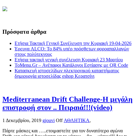
Πρόσφατα άρθρα
Ετήσια Τακτική Γενική Συνέλευση την Κυριακή 19-04-2026
Έρευνα ALCO: Το 84% υπέρ πρόσθετων φοροαπαλλαγών
στους πολύτεκνους
Ετήσια τακτική γενική συνέλευση Κυριακή 23 Μαρτίου
ToMenu.Gr – Ανέπαφοι Κατάλογοι Εστίασης με QR Code
Κατασκευή ιστοσελίδων ηλεκτρονικού καταστήματος
δημιουργία ιστοσελίδας eshop Κερατσίνι
Mediterranean Drift Challenge-Η μεγάλη
επιστροφή στον .. Πειραιά!!!(video)
1 Δεκεμβρίου, 2019
gjouvi
Off
ΑΘΛΗΤΙΚΑ
,
Πάρτε μάσκες και …..ετοιμαστείτε για τον δυνατότερο αγώνα