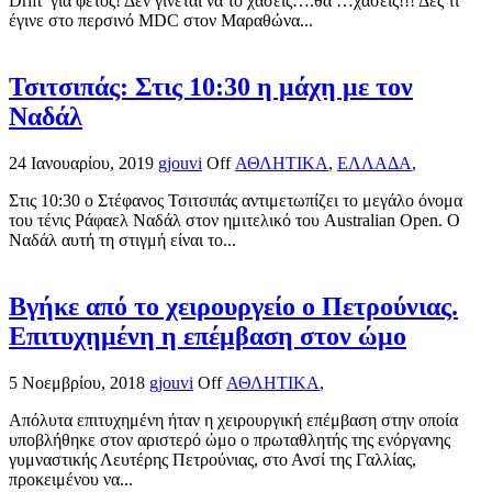
Drift για φέτος! Δεν γίνεται να το χάσεις….θα …χάσεις!!! Δες τι
έγινε στο περσινό MDC στον Μαραθώνα...
Τσιτσιπάς: Στις 10:30 η μάχη με τον
Ναδάλ
24 Ιανουαρίου, 2019
gjouvi
Off
ΑΘΛΗΤΙΚΑ
,
ΕΛΛΑΔΑ
,
Στις 10:30 ο Στέφανος Τσιτσιπάς αντιμετωπίζει το μεγάλο όνομα
του τένις Ράφαελ Ναδάλ στον ημιτελικό του Australian Open. Ο
Ναδάλ αυτή τη στιγμή είναι το...
Βγήκε από το χειρουργείο ο Πετρούνιας.
Επιτυχημένη η επέμβαση στον ώμο
5 Νοεμβρίου, 2018
gjouvi
Off
ΑΘΛΗΤΙΚΑ
,
Απόλυτα επιτυχημένη ήταν η χειρουργική επέμβαση στην οποία
υποβλήθηκε στον αριστερό ώμο ο πρωταθλητής της ενόργανης
γυμναστικής Λευτέρης Πετρούνιας, στο Ανσί της Γαλλίας,
προκειμένου να...