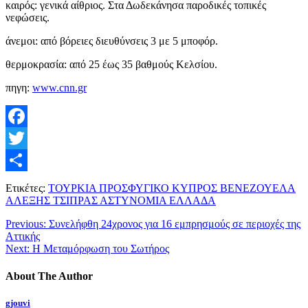
καιρός: γενικά αίθριος. Στα Δωδεκάνησα παροδικές τοπικές
νεφώσεις.
άνεμοι: από βόρειες διευθύνσεις 3 με 5 μποφόρ.
θερμοκρασία: από 25 έως 35 βαθμούς Κελσίου.
πηγη:
www.cnn.gr
Facebook
Twitter
Μοιραστείτε
Ετικέτες:
ΤΟΥΡΚΙΑ ΠΡΟΣΦΥΓΙΚΟ ΚΥΠΡΟΣ ΒΕΝΕΖΟΥΕΛΑ
ΑΛΕΞΗΣ ΤΣΙΠΡΑΣ ΑΣΤΥΝΟΜΙΑ ΕΛΛΑΔΑ
Previous:
Συνελήφθη 24χρονος για 16 εμπρησμούς σε περιοχές της
Αττικής
Next:
Η Μεταμόρφωση του Σωτήρος
About The Author
gjouvi