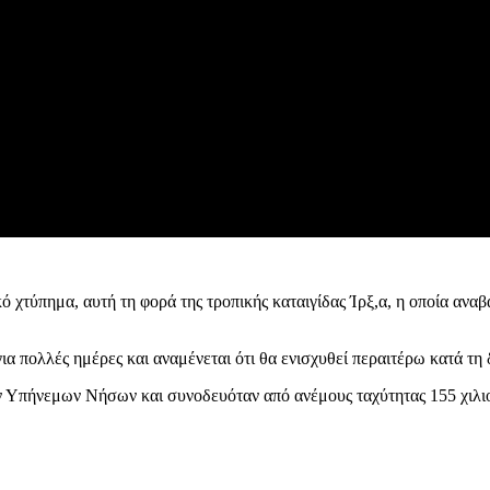
ιρικό χτύπημα, αυτή τη φορά της τροπικής καταιγίδας Ίρξ,α, η οποία 
 για πολλές ημέρες και αναμένεται ότι θα ενισχυθεί περαιτέρω κατά τη
ων Υπήνεμων Νήσων και συνοδευόταν από ανέμους ταχύτητας 155 χιλι