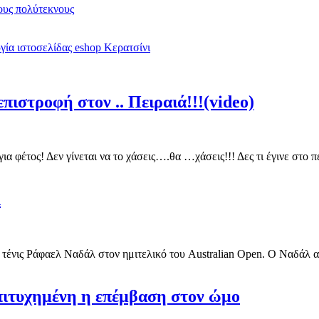
υς πολύτεκνους
ία ιστοσελίδας eshop Κερατσίνι
πιστροφή στον .. Πειραιά!!!(video)
για φέτος! Δεν γίνεται να το χάσεις….θα …χάσεις!!! Δες τι έγινε στ
λ
 τένις Ράφαελ Ναδάλ στον ημιτελικό του Australian Open. Ο Ναδάλ αυτ
Επιτυχημένη η επέμβαση στον ώμο