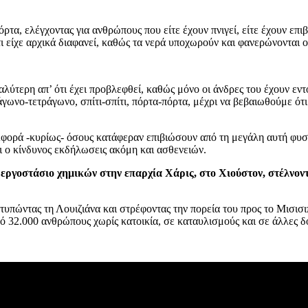
όρτα, ελέγχοντας για ανθρώπους που είτε έχουν πνιγεί, είτε έχουν επ
τι είχε αρχικά διαφανεί, καθώς τα νερά υποχωρούν και φανερώνονται 
ύτερη απ’ ότι έχει προβλεφθεί, καθώς μόνο οι άνδρες του έχουν εντ
άγωνο-τετράγωνο, σπίτι-σπίτι, πόρτα-πόρτα, μέχρι να βεβαιωθούμε ό
Αφορά -κυρίως- όσους κατάφεραν επιβιώσουν από τη μεγάλη αυτή φυσ
ι ο κίνδυνος εκδήλωσεις ακόμη και ασθενειών.
 εργοστάσιο χημικών στην επαρχία Χάρις, στο Χιούστον, στέλνο
υπώντας τη Λουιζιάνα και στρέφοντας την πορεία του προς το Μισισιπί,
 32.000 ανθρώπους χωρίς κατοικία, σε καταυλισμούς και σε άλλες δ