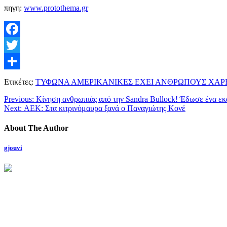
πηγη:
www.protothema.gr
Facebook
Twitter
Μοιραστείτε
Ετικέτες:
ΤΥΦΩΝΑ ΑΜΕΡΙΚΑΝΙΚΕΣ ΕΧΕΙ ΑΝΘΡΩΠΟΥΣ ΧΑΡΒ
Previous:
Κίνηση ανθρωπιάς από την Sandra Bullock! Έδωσε ένα εκατ
Next:
ΑΕΚ: Στα κιτρινόμαυρα ξανά ο Παναγιώτης Κονέ
About The Author
gjouvi