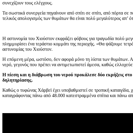
συνεχίζουν τους ελέγχους.
Τα σωστικά συνεργεία πηγαίνουν από σπίτι σε σπίτι, από πόρτα σε π
τελικός απολογισμός των θυμάτων θα είναι πολύ μεγαλύτερος απ’ ό
Η αστυνομία του Χιούστον εκφράζει φόβους για τραγωδία πολύ μεγαλ
πλημμυρίσει ένα τεράστιο κομμάτι της περιοχής. «Θα ψάξουμε τετρ
αστυνομίας του Χιούστον.
Η επόμενη μέρα, ωστόσο, δεν αφορά μόνο τη λίστα των θυμάτων. 
νερό, γεγονός που πρέπει να αντιμετωπιστεί άμεσα, καθώς ελλοχεύε
Η πίεση και η διάβρωση του νερού προκάλεσε δύο εκρήξεις στο
δηλητηρίασης.
Καθώς ο τυφώνας Χάρβεϊ έχει υποβαθμιστεί σε τροπική καταιγίδα, χτ
καταγράφοντας πάνω από 48.000 κατεστραμμένα σπίτια και πάνω από