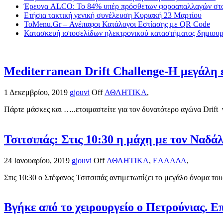
Έρευνα ALCO: Το 84% υπέρ πρόσθετων φοροαπαλλαγών στο
Ετήσια τακτική γενική συνέλευση Κυριακή 23 Μαρτίου
ToMenu.Gr – Ανέπαφοι Κατάλογοι Εστίασης με QR Code
Κατασκευή ιστοσελίδων ηλεκτρονικού καταστήματος δημιουργ
Mediterranean Drift Challenge-Η μεγάλη ε
1 Δεκεμβρίου, 2019
gjouvi
Off
ΑΘΛΗΤΙΚΑ
,
Πάρτε μάσκες και …..ετοιμαστείτε για τον δυνατότερο αγώνα Drift 
Τσιτσιπάς: Στις 10:30 η μάχη με τον Ναδά
24 Ιανουαρίου, 2019
gjouvi
Off
ΑΘΛΗΤΙΚΑ
,
ΕΛΛΑΔΑ
,
Στις 10:30 ο Στέφανος Τσιτσιπάς αντιμετωπίζει το μεγάλο όνομα του
Βγήκε από το χειρουργείο ο Πετρούνιας. 