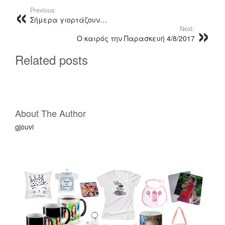
b
σ
Ε
Ε
Previous:
Μ
Μ
o
τ
Σήμερα γιορτάζουν…
Β
Β
Next:
o
εί
Ρ
Ρ
Ο καιρός την Παρασκευή 4/8/2017
Ί
Ί
k
τ
Related posts
Ο
Ο
ε
Υ
Υ
!
!
About The Author
gjouvi