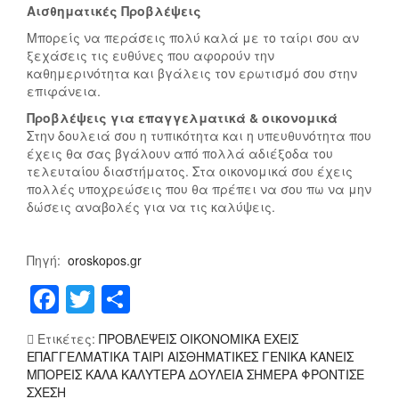
Αισθηματικές Προβλέψεις
Α
Δ
Σ
Ι
Μπορείς να περάσεις πολύ καλά με το ταίρι σου αν
Ή
Α
ξεχάσεις τις ευθύνες που αφορούν την
Μ
Σ
καθημερινότητα και βγάλεις τον ερωτισμό σου στην
Ε
Ή
επιφάνεια.
Ρ
Μ
Προβλέψεις για επαγγελματικά & οικονομικά
Α
Ε
Στην δουλειά σου η τυπικότητα και η υπευθυνότητα που
Π
Ρ
έχεις θα σας βγάλουν από πολλά αδιέξοδα του
Α
Α
τελευταίου διαστήματος. Στα οικονομικά σου έχεις
Ρ
Σ
πολλές υποχρεώσεις που θα πρέπει να σου πω να μην
δώσεις αναβολές για να τις καλύψεις.
Α
Ά
Σ
Β
Κ
Β
Πηγή:
oroskopos.gr
Ε
Α
Υ
Τ
F
T
Μ
Ή
Ο
a
wi
οι
1
2
Ετικέτες:
ΠΡΟΒΛΕΨΕΙΣ ΟΙΚΟΝΟΜΙΚΑ ΕΧΕΙΣ
c
tt
ρ
Δ
5
ΕΠΑΓΓΕΛΜΑΤΙΚΑ ΤΑΙΡΙ ΑΙΣΘΗΜΑΤΙΚΕΣ ΓΕΝΙΚΑ ΚΑΝΕΙΣ
Ε
Ν
e
er
α
ΜΠΟΡΕΙΣ ΚΑΛΑ ΚΑΛΥΤΕΡΑ ΔΟΥΛΕΙΑ ΣΗΜΕΡΑ ΦΡΟΝΤΙΣΕ
Κ
Ο
ΣΧΕΣΗ