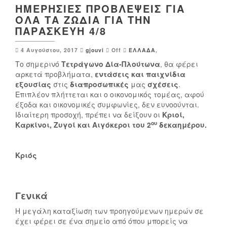
ΗΜΕΡΉΣΙΕΣ ΠΡΟΒΛΈΨΕΙΣ ΓΙΑ
ΌΛΑ ΤΑ ΖΏΔΙΑ ΓΙΑ ΤΗΝ
ΠΑΡΑΣΚΕΥΉ 4/8
4 Αυγούστου, 2017
gjouvi
Off
ΕΛΛΑΔΑ
,
Το σημερινό
Τετράγωνο Δία-Πλούτωνα
, θα φέρει
αρκετά προβλήματα,
εντάσεις και παιχνίδια
εξουσίας
στις
διαπροσωπικές
μας
σχέσεις
.
Επιπλέον πλήττεται και ο οικονομικός τομέας, αφού
έξοδα και οικονομικές συμφωνίες, δεν ευνοούνται.
Ιδιαίτερη προσοχή, πρέπει να δείξουν οι
Κριοί,
ου
Καρκίνοι, Ζυγοί και Αιγόκεροι του 2
δεκαημέρου.
Κριός
Γενικά
Η μεγάλη καταξίωση των προηγούμενων ημερών σε
έχει φέρει σε ένα σημείο από όπου μπορείς να