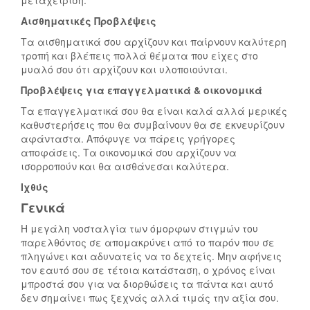
μεταχείριση.
Αισθηματικές Προβλέψεις
Τα αισθηματικά σου αρχίζουν και παίρνουν καλύτερη
τροπή και βλέπεις πολλά θέματα που είχες στο
μυαλό σου ότι αρχίζουν και υλοποιούνται.
Προβλέψεις για επαγγελματικά & οικονομικά
Τα επαγγελματικά σου θα είναι καλά αλλά μερικές
καθυστερήσεις που θα συμβαίνουν θα σε εκνευρίζουν
αφάνταστα. Απόφυγε να πάρεις γρήγορες
αποφάσεις. Τα οικονομικά σου αρχίζουν να
ισορροπούν και θα αισθάνεσαι καλύτερα.
Ιχθύς
Γενικά
Τ
Η μεγάλη νοσταλγία των όμορφων στιγμών του
παρελθόντος σε απομακρύνει από το παρόν που σε
Α
πληγώνει και αδυνατείς να το δεχτείς. Μην αφήνεις
Ζ
Τ
τον εαυτό σου σε τέτοια κατάσταση, ο χρόνος είναι
Ώ
Α
μπροστά σου για να διορθώσεις τα πάντα και αυτό
Δ
Ζ
δεν σημαίνει πως ξεχνάς αλλά τιμάς την αξία σου.
Ι
Ώ