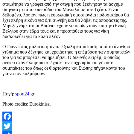
σταμάτησε να γράφει από την στιγμή που ξεκίνησαν τα άσχημα
σκηνικά μετά το επεισόδιο του Μανωλά με τον Τζέκο. Είναι
δεδομένο, λοιπόν, πως η ευρωπαϊκή ομοσπονδία ποδοσφαίρου θα
έχει πλήρη εικόνα για ό,τι συνέβη και θα λάβει τις αποφάσεις της.
Μην ξεχνάμε ότι οι Βόσνιοι έχουν να υποδεχτούν και την εθνική
Βελγίου στην έδρα τους και η προσπάθειά τους για νίκη
δυσκολεύει για τα καλά πλέον.
Ο Γιαννιώτας μάλιστα ήταν σε έξαλλη κατάσταση μετά το άνανδρο
χτύπημα που δέχτηκε και χρειάστηκε η επέμβαση των συμπαικτών
του για να μπορέσει να ηρεμήσει. Ο διεθνής εξτρέμ, ο οποίος
ανήκει στον Ολυμπιακό. έχασε την ψυχραιμία και γι’ αυτό
συμπαίκτες του όπως οι Φορτούνης και Σιώπης πήγαν κοντά του
για να τον καλμάρουν.
Πηγή:
sport24.gr
Photo credits: Eurokinissi
Facebook