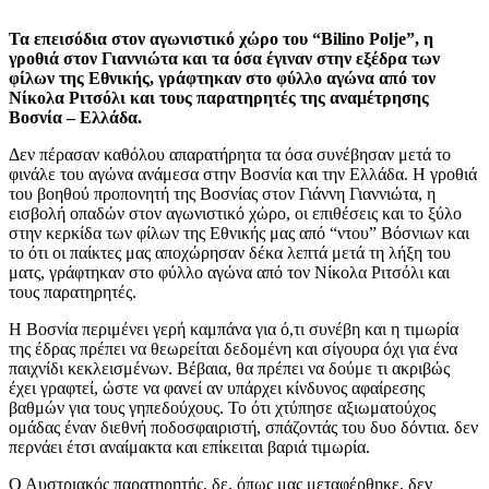
Τα επεισόδια στον αγωνιστικό χώρο του “Bilino Polje”, η
γροθιά στον Γιαννιώτα και τα όσα έγιναν στην εξέδρα των
φίλων της Εθνικής, γράφτηκαν στο φύλλο αγώνα από τον
Νίκολα Ριτσόλι και τους παρατηρητές της αναμέτρησης
Βοσνία – Ελλάδα.
Δεν πέρασαν καθόλου απαρατήρητα τα όσα συνέβησαν μετά το
φινάλε του αγώνα ανάμεσα στην Βοσνία και την Ελλάδα. Η γροθιά
του βοηθού προπονητή της Βοσνίας στον Γιάννη Γιαννιώτα, η
εισβολή οπαδών στον αγωνιστικό χώρο, οι επιθέσεις και το ξύλο
στην κερκίδα των φίλων της Εθνικής μας από “ντου” Βόσνιων και
το ότι οι παίκτες μας αποχώρησαν δέκα λεπτά μετά τη λήξη του
ματς, γράφτηκαν στο φύλλο αγώνα από τον Νίκολα Ριτσόλι και
τους παρατηρητές.
Η Βοσνία περιμένει γερή καμπάνα για ό,τι συνέβη και η τιμωρία
της έδρας πρέπει να θεωρείται δεδομένη και σίγουρα όχι για ένα
παιχνίδι κεκλεισμένων. Βέβαια, θα πρέπει να δούμε τι ακριβώς
έχει γραφτεί, ώστε να φανεί αν υπάρχει κίνδυνος αφαίρεσης
βαθμών για τους γηπεδούχους. Το ότι χτύπησε αξιωματούχος
ομάδας έναν διεθνή ποδοσφαιριστή, σπάζοντάς του δυο δόντια. δεν
περνάει έτσι αναίμακτα και επίκειται βαριά τιμωρία.
Ο Αυστριακός παρατηρητής, δε, όπως μας μεταφέρθηκε, δεν