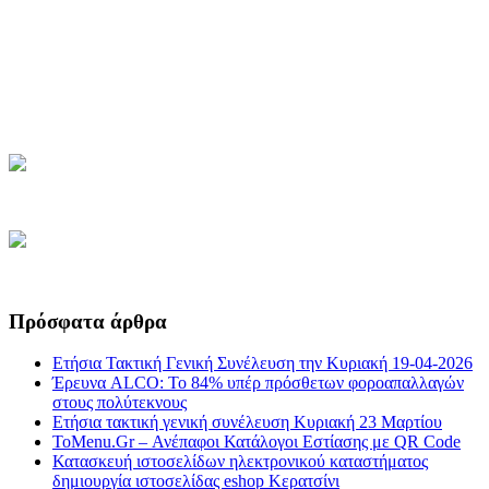
Πρόσφατα άρθρα
Ετήσια Τακτική Γενική Συνέλευση την Κυριακή 19-04-2026
Έρευνα ALCO: Το 84% υπέρ πρόσθετων φοροαπαλλαγών
στους πολύτεκνους
Ετήσια τακτική γενική συνέλευση Κυριακή 23 Μαρτίου
ToMenu.Gr – Ανέπαφοι Κατάλογοι Εστίασης με QR Code
Κατασκευή ιστοσελίδων ηλεκτρονικού καταστήματος
δημιουργία ιστοσελίδας eshop Κερατσίνι