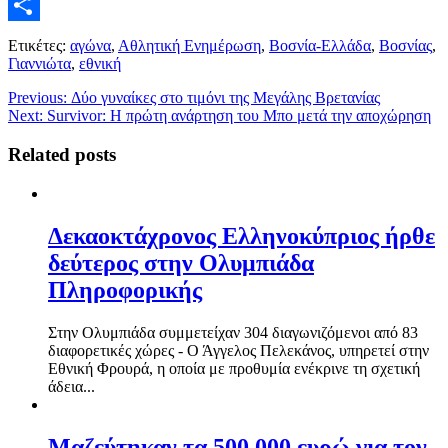
Twitter
Μοιραστείτε
Ετικέτες:
αγώνα
,
Αθλητική Ενημέρωση
,
Βοσνία-Ελλάδα
,
Βοσνίας
,
Γιαννιώτα
,
εθνική
Previous:
Δύο γυναίκες στο τιμόνι της Μεγάλης Βρετανίας
Next:
Survivor: Η πρώτη ανάρτηση του Μπο μετά την αποχώρηση
Related posts
Δεκαοκτάχρονος Ελληνοκύπριος ήρθε
δεύτερος στην Ολυμπιάδα
Πληροφορικής
Στην Ολυμπιάδα συμμετείχαν 304 διαγωνιζόμενοι από 83
διαφορετικές χώρες - Ο Άγγελος Πελεκάνος, υπηρετεί στην
Εθνική Φρουρά, η οποία με προθυμία ενέκρινε τη σχετική
άδεια...
Μαζεύτηκαν τα 500.000 ευρώ για τον