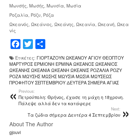
Μωυσής, Μωσής, Μωυσία, Μωσία
Ροζαλία, Ρόζυ, Ρόζα
Ωκεανός, Ωκεάνιος, Ωκεάνης, Ωκεανία, Ωκεανή, Ωκεα
νίς
F
T
Μ
a
wi
οι
Ετικέτες:
ΓΙΟΡΤΑΖΟΥΝ ΩΚΕΑΝΟΥ ΑΓΙΟΥ ΘΕΟΠΤΟΥ
c
tt
ρ
ΜΑΡΤΥΡΟΣ ΕΡΜΙΟΝΗ ΕΡΜΙΝΑ ΩΚΕΑΝΟΣ ΩΚΕΑΝΙΟΣ
e
er
α
ΩΚΕΑΝΗΣ ΩΚΕΑΝΙΑ ΩΚΕΑΝΗ ΩΚΕΑΝΙΣ ΡΟΖΑΛΙΑ ΡΟΖΥ
ΡΟΖΑ ΜΩΥΣΗΣ ΜΩΣΗΣ ΜΩΥΣΙΑ ΜΩΣΙΑ ΜΩΫΣΕΩΣ
b
σ
ΠΡΟΦΗΤΟΥ ΣΕΠΤΕΜΒΡΙΟΥ ΔΕΥΤΕΡΑ ΣΗΜΕΡΑ ΑΓΙΑΣ
o
τ
Previous:
Πετρούπολη: Θρήνος, έχασε τη μάχη η 18χρονη.
o
εί
Πάλεψε αλλά δεν τα κατάφερε
Next:
k
τ
Τα ζώδια σήμερα Δευτέρα 4 Σεπτεμβρίου
ε
About The Author
gjouvi