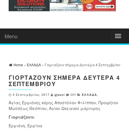
Menu
Toggl
naviga
Home
»
ΕΛΛΑΔΑ
» Γιορτάζουν σήμερα Δευτέρα 4 Σεπτεμβρίου
ΓΙΟΡΤΆΖΟΥΝ ΣΉΜΕΡΑ ΔΕΥΤΈΡΑ 4
ΣΕΠΤΕΜΒΡΊΟΥ
4 Σεπτεμβρίου, 2017
gjouvi
Off
ΕΛΛΑΔΑ
,
Αγίας Ερμιόνης κόρης Αποστόλου Φιλίππου, Προφήτου
Μωϋσέως Θεόπτου, Αγίου Ωκεανού μάρτυρος
Γιορτάζουν:
Ερμιόνη, Ερμίνα