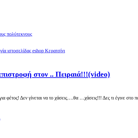
υς πολύτεκνους
ία ιστοσελίδας eshop Κερατσίνι
πιστροφή στον .. Πειραιά!!!(video)
για φέτος! Δεν γίνεται να το χάσεις….θα …χάσεις!!! Δες τι έγινε στ
λ