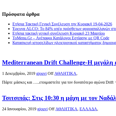
Πρόσφατα άρθρα
Ετήσια Τακτική Γενική Συνέλευση την Κυριακή 19-04-2026
Έρευνα ALCO: Το 84% υπέρ πρόσθετων φοροαπαλλαγών στο
Ετήσια τακτική γενική συνέλευση Κυριακή 23 Μαρτίου
ToMenu.Gr – Ανέπαφοι Κατάλογοι Εστίασης με QR Code
Κατασκευή ιστοσελίδων ηλεκτρονικού καταστήματος δημιουργ
Mediterranean Drift Challenge-Η μεγάλη ε
1 Δεκεμβρίου, 2019
gjouvi
Off
ΑΘΛΗΤΙΚΑ
,
Πάρτε μάσκες και …..ετοιμαστείτε για τον δυνατότερο αγώνα Drift 
Τσιτσιπάς: Στις 10:30 η μάχη με τον Ναδά
24 Ιανουαρίου, 2019
gjouvi
Off
ΑΘΛΗΤΙΚΑ
,
ΕΛΛΑΔΑ
,