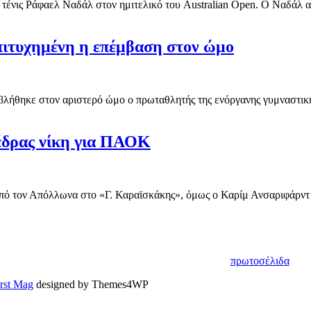
 τένις Ράφαελ Ναδάλ στον ημιτελικό του Australian Open. Ο Ναδάλ αυτ
Επιτυχημένη η επέμβαση στον ώμο
λήθηκε στον αριστερό ώμο ο πρωταθλητής της ενόργανης γυμναστικής
έδρας νίκη για ΠΑΟΚ
ό τον Απόλλωνα στο «Γ. Καραϊσκάκης», όμως ο Καρίμ Ανσαριφάρντ ή
πρωτοσέλιδα
irst Mag
designed by Themes4WP