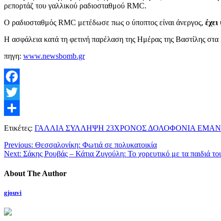
ρεπορτάζ του γαλλικού ραδιοσταθμού RMC.
Ο ραδιοσταθμός RMC μετέδωσε πως ο ύποπτος είναι άνεργος,
έχει
Η ασφάλεια κατά τη φετινή παρέλαση της Ημέρας της Βαστίλης στα 
πηγη:
www.newsbomb.gr
Facebook
Twitter
Μοιραστείτε
Ετικέτες:
ΓΑΛΛΙΑ ΣΥΛΛΗΨΗ 23ΧΡΟΝΟΣ ΔΟΛΟΦΟΝΙΑ ΕΜΑ
Previous:
Θεσσαλονίκη: Φωτιά σε πολυκατοικία
Next:
Σάκης Ρουβάς – Κάτια Ζυγούλη: Το χορευτικό με τα παιδιά του
About The Author
gjouvi