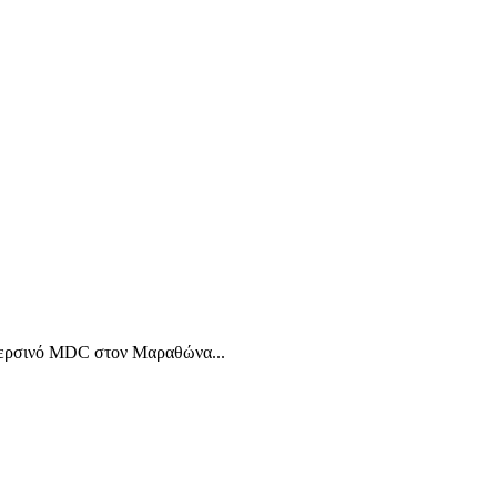
ο περσινό MDC στον Μαραθώνα...