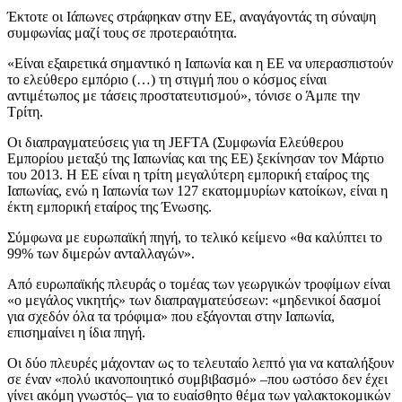
Έκτοτε οι Ιάπωνες στράφηκαν στην ΕΕ, αναγάγοντάς τη σύναψη
συμφωνίας μαζί τους σε προτεραιότητα.
«Είναι εξαιρετικά σημαντικό η Ιαπωνία και η ΕΕ να υπερασπιστούν
το ελεύθερο εμπόριο (…) τη στιγμή που ο κόσμος είναι
αντιμέτωπος με τάσεις προστατευτισμού», τόνισε ο Άμπε την
Τρίτη.
Οι διαπραγματεύσεις για τη JEFTA (Συμφωνία Ελεύθερου
Εμπορίου μεταξύ της Ιαπωνίας και της ΕΕ) ξεκίνησαν τον Μάρτιο
του 2013. Η ΕΕ είναι η τρίτη μεγαλύτερη εμπορική εταίρος της
Ιαπωνίας, ενώ η Ιαπωνία των 127 εκατομμυρίων κατοίκων, είναι η
έκτη εμπορική εταίρος της Ένωσης.
Σύμφωνα με ευρωπαϊκή πηγή, το τελικό κείμενο «θα καλύπτει το
99% των διμερών ανταλλαγών».
Από ευρωπαϊκής πλευράς ο τομέας των γεωργικών τροφίμων είναι
«ο μεγάλος νικητής» των διαπραγματεύσεων: «μηδενικοί δασμοί
για σχεδόν όλα τα τρόφιμα» που εξάγονται στην Ιαπωνία,
επισημαίνει η ίδια πηγή.
Οι δύο πλευρές μάχονταν ως το τελευταίο λεπτό για να καταλήξουν
σε έναν «πολύ ικανοποιητικό συμβιβασμό» –που ωστόσο δεν έχει
γίνει ακόμη γνωστός– για το ευαίσθητο θέμα των γαλακτοκομικών