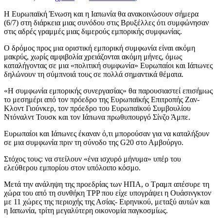
Η Ευρωπαϊκή Ένωση και η Ιαπωνία θα ανακοινώσουν σήμερα
(6/7) στη διάρκεια μιας συνόδου στις Βρυξέλλες ότι συμφώνησαν
στις αδρές γραμμές μιας διμερούς εμπορικής συμφωνίας.
Ο δρόμος προς μια οριστική εμπορική συμφωνία είναι ακόμη
μακρύς, χωρίς αμφιβολία χρειάζονται ακόμη μήνες, όμως
καταλήγοντας σε μια «πολιτική συμφωνία» Ευρωπαίοι και Ιάπωνες
δηλώνουν τη σύμπνοιά τους σε πολλά σημαντικά θέματα.
«Η συμφωνία εμπορικής συνεργασίας» θα παρουσιαστεί επισήμως
το μεσημέρι από τον πρόεδρο της Ευρωπαϊκής Επιτροπής Ζαν-
Κλοντ Γιούνκερ, τον πρόεδρο του Ευρωπαϊκού Συμβουλίου
Ντόναλντ Τουσκ και τον Ιάπωνα πρωθυπουργό Σίνζο Άμπε.
Ευρωπαίοι και Ιάπωνες έκαναν ό,τι μπορούσαν για να καταλήξουν
σε μια συμφωνία πριν τη σύνοδο της G20 στο Αμβούργο.
Στόχος τους: να στείλουν «ένα ισχυρό μήνυμα» υπέρ του
ελεύθερου εμπορίου στον υπόλοιπο κόσμο.
Μετά την ανάληψη της προεδρίας των ΗΠΑ, ο Τραμπ απέσυρε τη
χώρα του από τη συνθήκη TPP που είχε υπογράψει η Ουάσινγκτον
με 11 χώρες της περιοχής της Ασίας- Ειρηνικού, μεταξύ αυτών και
η Ιαπωνία, τρίτη μεγαλύτερη οικονομία παγκοσμίως.