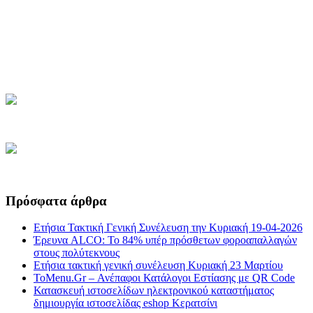
Πρόσφατα άρθρα
Ετήσια Τακτική Γενική Συνέλευση την Κυριακή 19-04-2026
Έρευνα ALCO: Το 84% υπέρ πρόσθετων φοροαπαλλαγών
στους πολύτεκνους
Ετήσια τακτική γενική συνέλευση Κυριακή 23 Μαρτίου
ToMenu.Gr – Ανέπαφοι Κατάλογοι Εστίασης με QR Code
Κατασκευή ιστοσελίδων ηλεκτρονικού καταστήματος
δημιουργία ιστοσελίδας eshop Κερατσίνι