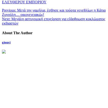
ΕΛΕΥΘΕΡΟΥ ΕΜΠΟΡΙΟΥ
Previous:
Μετά την γαμήλια, έσβησε και τούρτα γενεθλίων η Κάτια
Ζυγούλη… οικογενειακώς!
Next:
Μεγάλη αστυνομική επιχείρηση για εξάρθρωση κυκλώματος
εκβιαστών
About The Author
gjouvi