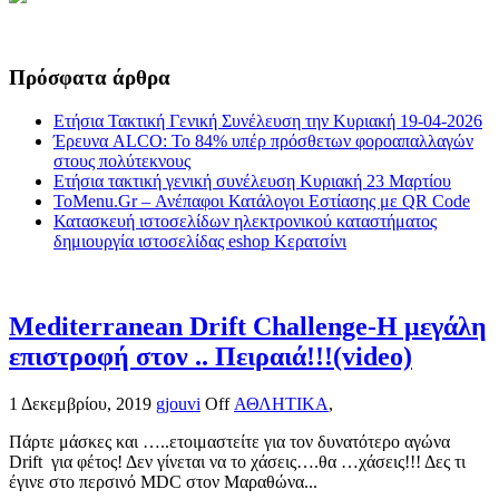
Πρόσφατα άρθρα
Ετήσια Τακτική Γενική Συνέλευση την Κυριακή 19-04-2026
Έρευνα ALCO: Το 84% υπέρ πρόσθετων φοροαπαλλαγών
στους πολύτεκνους
Ετήσια τακτική γενική συνέλευση Κυριακή 23 Μαρτίου
ToMenu.Gr – Ανέπαφοι Κατάλογοι Εστίασης με QR Code
Κατασκευή ιστοσελίδων ηλεκτρονικού καταστήματος
δημιουργία ιστοσελίδας eshop Κερατσίνι
Mediterranean Drift Challenge-Η μεγάλη
επιστροφή στον .. Πειραιά!!!(video)
1 Δεκεμβρίου, 2019
gjouvi
Off
ΑΘΛΗΤΙΚΑ
,
Πάρτε μάσκες και …..ετοιμαστείτε για τον δυνατότερο αγώνα
Drift για φέτος! Δεν γίνεται να το χάσεις….θα …χάσεις!!! Δες τι
έγινε στο περσινό MDC στον Μαραθώνα...