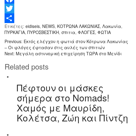
F
a
T
Ετικέτες:
eidiseis
,
NEWS
,
ΚΟΤΡΩΝΑ ΛΑΚΩΝΙΑΣ
,
Λακωνία
,
c
w
Μ
ΠΥΡΚΑΓΙΑ
,
ΠΥΡΟΣΒΕΣΤΙΚΗ
,
σπιτια
,
ΦΛΟΓΕΣ
,
ΦΩΤΙΑ
e
i
ο
Previous:
Εκτός ελέγχου η φωτιά στoν Κότρωνα Λακωνίας
b
t
ι
– Οι φλόγες έφτασαν στις αυλές των σπιτιών
Next:
Μεγάλη αστυνομική επιχείρηση ΤΩΡΑ στο Μενίδι
o
t
ρ
Related posts
o
e
α
k
r
σ
Πέφτουν οι μάσκες
τ
σήμερα στο Nomads!
ε
Χαμός με Μαυρίδη,
ί
Κολέτσα, Ζώη και Πίντζη
τ
ε