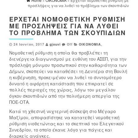
Home
»
ΟΙΚΟΝΟΜΙΑ
» Έρχεται νομοθετική ρύθμιση με
προσλήψεις για να λυθεί το πρόβλημα των σκουπιδιών
ΈΡΧΕΤΑΙ ΝΟΜΟΘΕΤΙΚΉ ΡΎΘΜΙΣΗ
ΜΕ ΠΡΟΣΛΉΨΕΙΣ ΓΙΑ ΝΑ ΛΥΘΕΊ
ΤΟ ΠΡΌΒΛΗΜΑ ΤΩΝ ΣΚΟΥΠΙΔΙΏΝ
24 Ιουνίου, 2017
gjouvi
Off
ΟΙΚΟΝΟΜΙΑ
,
Νομοθετική ρύθμιση η οποία θα προβλέπει τη
διενέργεια διαγωνισμού με ευθύνη του ΑΣΕΠ, για την
πρόσληψη μόνιμου προσωπικού στην καθαριότητα των
Δήμων, σκοπεύει να καταθέσει τη Δευτέρα στη Βουλή
η κυβέρνηση, προκειμένου να λυθεί το συντομότερο
δυνατό η αφόρητη κατάσταση που επικρατεί σε
πολλές περιοχές της χώρας, λόγω του μεγάλου
όγκου σκουπιδιών από την πολυήμερη απεργία της
ΠΟΕ-ΟΤΑ.
Κατά τη χθεσινή νυχτερινή σύσκεψη στο Μέγαρο
Μαξίμου, αποφασίστηκε να κατατεθεί νομοθετική
ρύθμιση υιοθετώντας και το σκεπτικό του Ελεγκτικού
Συνεδρίου, το οποίο έκανε λόγο για πάγιες και
διαρκείς ανάγκες.