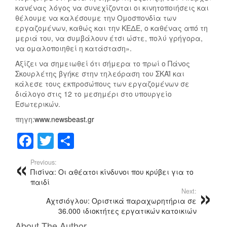
κανένας λόγος να συνεχίζονται οι κινητοποιήσεις και
θέλουμε να καλέσουμε την Ομοσπονδία των
εργαζομένων, καθώς και την ΚΕΔΕ, ο καθένας από τη
μεριά του, να συμβάλουν έτσι ώστε, πολύ γρήγορα,
να ομαλοποιηθεί η κατάσταση».
Αξίζει να σημειωθεί ότι σήμερα το πρωί ο Πάνος
Σκουρλέτης βγήκε στην τηλεόραση του ΣΚΑΪ και
κάλεσε τους εκπροσώπους των εργαζομένων σε
διάλογο στις 12 το μεσημέρι στο υπουργείο
Εσωτερικών.
πηγη:
www.newsbeast.gr
F
T
Μ
a
wi
οι
Previous:
c
tt
ρ
Πισίνα: Οι αθέατοι κίνδυνοι που κρύβει για το
παιδί
e
er
α
Next:
b
σ
Αχτσιόγλου: Οριστικά παραχωρητήρια σε
36.000 ιδιοκτήτες εργατικών κατοικιών
o
τ
About The Author