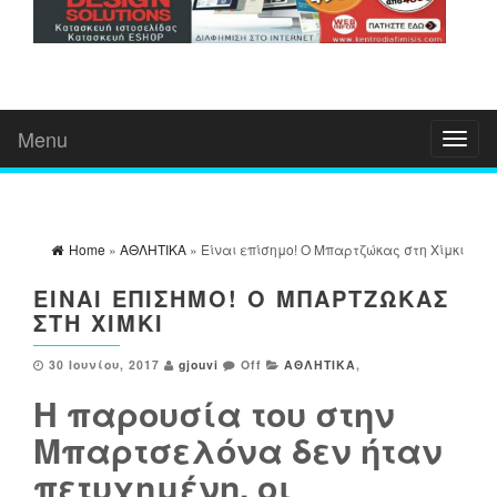
Menu
Toggl
naviga
Home
»
ΑΘΛΗΤΙΚΑ
» Είναι επίσημο! Ο Μπαρτζώκας στη Χίμκι
ΕΊΝΑΙ ΕΠΊΣΗΜΟ! Ο ΜΠΑΡΤΖΏΚΑΣ
ΣΤΗ ΧΊΜΚΙ
Β
30 Ιουνίου, 2017
gjouvi
Off
ΑΘΛΗΤΙΚΑ
,
Ρ
Η παρουσία του στην
Α
Β
Μπαρτσελόνα δεν ήταν
Ε
πετυχημένη, οι
Υ