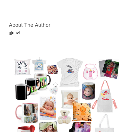
k
τ
)
Ί
ε
About The Author
gjouvi