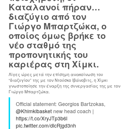
Τ
Καταλανοί πήραν…
Η
διαζύγιο από τον
Κ
Ε
Γιώργο Μπαρτζώκα, ο
Κ
Ο
οποίος όμως βρήκε το
Α
Λ
Ι
Υ
νέο σταθμό της
Α
Μ
προπονητικής του
Π
Π
Ο
Ι
καριέρας στη Χίμκι.
Θ
Α
Ε
Κ
Λίγες ώρες μετά την επίσημη ανακοίνωση του
Ω
Ό
“διαζυγίου” της με τον Ντούσκο Ιβάνοβιτς, η Χίμκι
Θ
Σ
γνωστοποίησε την έναρξη της συνεργασίας της με τον
Γιώργο Μπαρτζώκα.
Η
:
Κ
Ε
Official statement: Georgios Bartzokas,
Ε
Π
@Khimkibasket
new head coach |
Σ
Ί
Τ
Σ
https://t.co/XryJTp3b6l
Η
Η
pic.twitter.com/dlcRjgd3nh