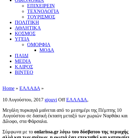
ΟΙΚΟΝΟΜΙΑ
ΕΠΙΧΕΙΡΕΙΝ
ΤΕΧΝΟΛΟΓΙΑ
ΤΟΥΡΙΣΜΟΣ
ΠΟΛΙΤΙΚΗ
ΑΘΛΗΤΙΚΑ
ΚΟΣΜΟΣ
ΥΓΕΙΑ
ΟΜΟΡΦΙΑ
ΜΟΔΑ
ΠΑΙΔΙ
MEDIA
ΚΑΙΡΟΣ
ΒΙΝΤΕΟ
Home
»
ΕΛΛΑΔΑ
»
10 Αυγούστου, 2017
gjouvi
Off
ΕΛΛΑΔΑ
,
Μεγάλη πυρκαγιά μαίνεται από το μεσημέρι της Πέμπτης 10
Αυγούστου σε δασική έκταση μεταξύ των χωριών Ναρθάκι και
Δίλοφο, στα Φάρσαλα.
Σύμφωνα με το
onlarissa.gr λόγω του δύσβατου της περιοχής
αλλά και των ανέμων, η φωτιά έχει επεκταθεί και κατακαίει