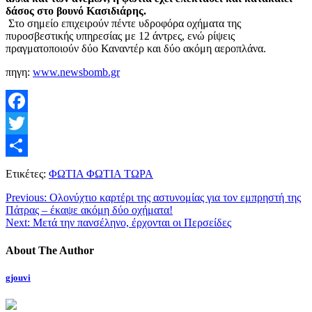
δάσος στο βουνό Κασιδιάρης.
Στο σημείο επιχειρούν πέντε υδροφόρα οχήματα της
πυροσβεστικής υπηρεσίας με 12 άντρες, ενώ ρίψεις
πραγματοποιούν δύο Καναντέρ και δύο ακόμη αεροπλάνα.
πηγη:
www.newsbomb.gr
Facebook
Twitter
Μοιραστείτε
Ετικέτες:
ΦΩΤΙΑ ΦΩΤΙΑ ΤΩΡΑ
Previous:
Ολονύχτιο καρτέρι της αστυνομίας για τον εμπρηστή της
Πάτρας – έκαψε ακόμη δύο οχήματα!
Next:
Μετά την πανσέληνο, έρχονται οι Περσείδες
About The Author
gjouvi