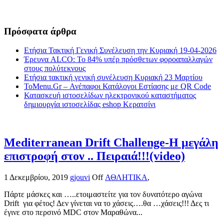
Πρόσφατα άρθρα
Ετήσια Τακτική Γενική Συνέλευση την Κυριακή 19-04-2026
Έρευνα ALCO: Το 84% υπέρ πρόσθετων φοροαπαλλαγών
στους πολύτεκνους
Ετήσια τακτική γενική συνέλευση Κυριακή 23 Μαρτίου
ToMenu.Gr – Ανέπαφοι Κατάλογοι Εστίασης με QR Code
Κατασκευή ιστοσελίδων ηλεκτρονικού καταστήματος
δημιουργία ιστοσελίδας eshop Κερατσίνι
Mediterranean Drift Challenge-Η μεγάλη
επιστροφή στον .. Πειραιά!!!(video)
1 Δεκεμβρίου, 2019
gjouvi
Off
ΑΘΛΗΤΙΚΑ
,
Πάρτε μάσκες και …..ετοιμαστείτε για τον δυνατότερο αγώνα
Drift για φέτος! Δεν γίνεται να το χάσεις….θα …χάσεις!!! Δες τι
έγινε στο περσινό MDC στον Μαραθώνα...